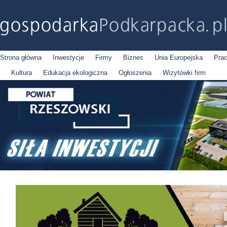
Strona główna
Inwestycje
Firmy
Biznes
Unia Europejska
Pra
Kultura
Edukacja ekologiczna
Ogłoszenia
Wizytówki firm