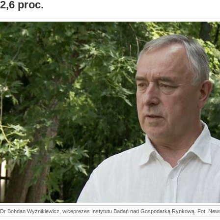
2,6 proc.
Dr Bohdan Wyżnikiewicz, wiceprezes Instytutu Badań nad Gospodarką Rynkową. Fot. New