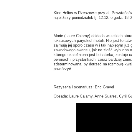
Kino Helios w Rzeszowie przy al. Powstańc
najbliższy poniedziałek tj. 12.12. o godz. 18:0
Marie (Laure Calamy) dokłada wszelkich star
luksusowych paryskich hoteli. Nie jest to ł
zajmują jej sporo czasu w i tak napiętym już 
zawodowego awansu, jak na złość wybucha ogó
którego uzależniona jest bohaterka, zostaje c
peronach i przystankach, coraz bardziej zniec
zdeterminowana, by dotrzeć na rozmowę kwali
powtórzyć.
Reżyseria i scenariusz: Eric Gravel
Obsada: Laure Calamy, Anne Suarez, Cyril G