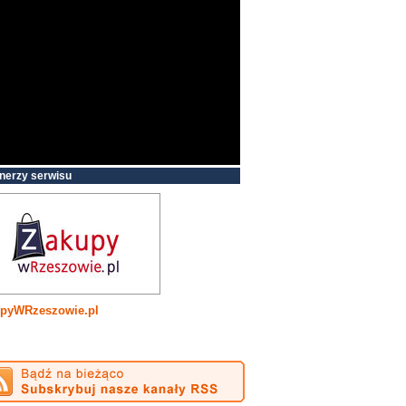
nerzy serwisu
pyWRzeszowie.pl