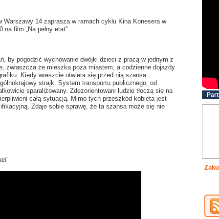
ów Warszawy 14 zaprasza w ramach cyklu Kina Konesera w
0 na film „Na pełny etat”.
ań, by pogodzić wychowanie dwójki dzieci z pracą w jednym z
atwe, zwłaszcza że mieszka poza miastem, a codzienne dojazdy
grafiku. Kiedy wreszcie otwiera się przed nią szansa
lnokrajowy strajk. System transportu publicznego, od
ałkowicie sparaliżowany. Zdezorientowani ludzie tłoczą się na
Part
ierpliwieni całą sytuacją. Mimo tych przeszkód kobieta jest
fikacyjną. Zdaje sobie sprawę, że ta szansa może się nie
ueï
Zaku