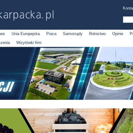
Konta
nes
Unia Europejska
Praca
Samorządy
Rolnictwo
Opinie
P
szenia
Wizytówki firm