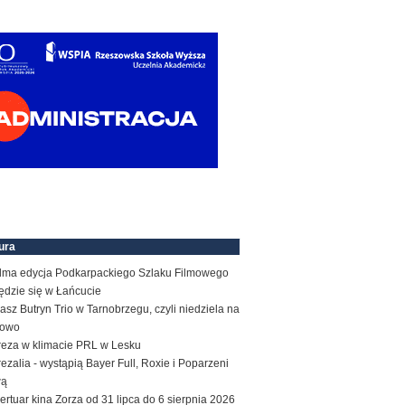
ura
dma edycja Podkarpackiego Szlaku Filmowego
ędzie się w Łańcucie
sz Butryn Trio w Tarnobrzegu, czyli niedziela na
zowo
reza w klimacie PRL w Lesku
ezalia - wystąpią Bayer Full, Roxie i Poparzeni
wą
rtuar kina Zorza od 31 lipca do 6 sierpnia 2026