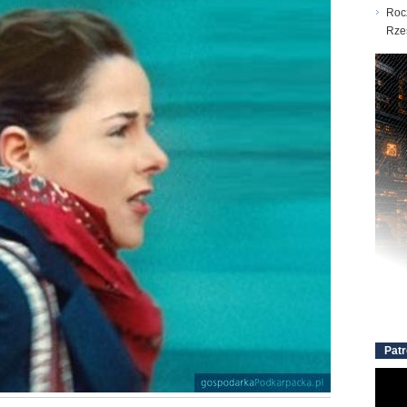
Roc
Rze
Patr