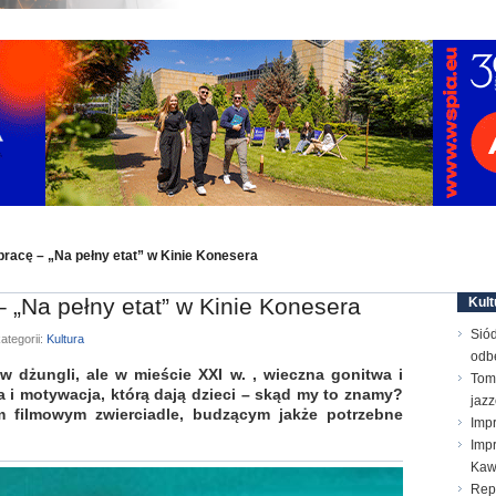
racę – „Na pełny etat” w Kinie Konesera
 „Na pełny etat” w Kinie Konesera
Kult
Sió
ategorii:
Kultura
odb
w dżungli, ale w mieście XXI w. , wieczna gonitwa i
Toma
 i motywacja, którą dają dzieci – skąd my to znamy?
jaz
m filmowym zwierciadle, budzącym jakże potrzebne
Imp
Impr
Ka
Repe