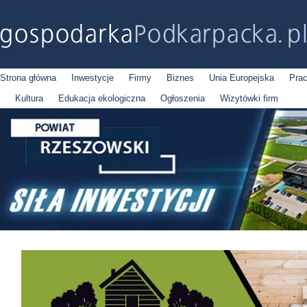
Strona główna
Inwestycje
Firmy
Biznes
Unia Europejska
Pra
Kultura
Edukacja ekologiczna
Ogłoszenia
Wizytówki firm