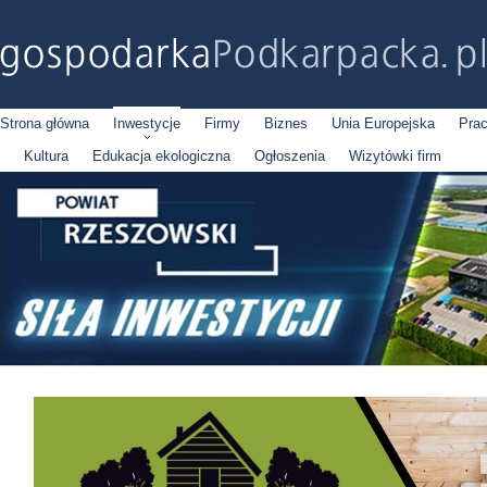
Strona główna
Inwestycje
Firmy
Biznes
Unia Europejska
Pra
Kultura
Edukacja ekologiczna
Ogłoszenia
Wizytówki firm