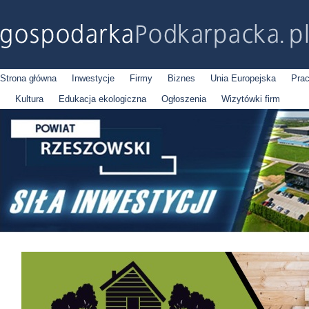
Strona główna
Inwestycje
Firmy
Biznes
Unia Europejska
Pra
Kultura
Edukacja ekologiczna
Ogłoszenia
Wizytówki firm