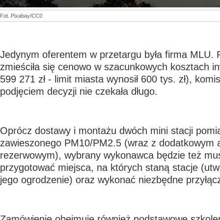
Fot. Pixabay/CC0
Jedynym oferentem w przetargu była firma MLU. 
zmieściła się cenowo w szacunkowych kosztach inw
599 271 zł - limit miasta wynosił 600 tys. zł), kom
podjęciem decyzji nie czekała długo.
Oprócz dostawy i montażu dwóch mini stacji pomi
zawieszonego PM10/PM2.5 (wraz z dodatkowym a
rezerwowym), wybrany wykonawca będzie też mus
przygotować miejsca, na których staną stacje (utw
jego ogrodzenie) oraz wykonać niezbędne przyłąc
Zamówienie obejmuje również podstawowe szkolenie