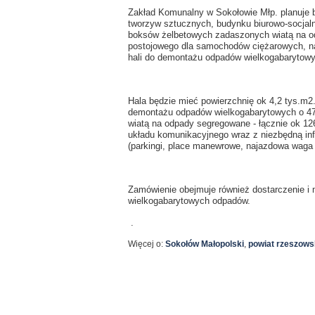
Zakład Komunalny w Sokołowie Młp. planuje b
tworzyw sztucznych, budynku biurowo-socjaln
boksów żelbetowych zadaszonych wiatą na o
postojowego dla samochodów ciężarowych, na
hali do demontażu odpadów wielkogabarytowy
Hala będzie mieć powierzchnię ok 4,2 tys.m2.
demontażu odpadów wielkogabarytowych o 47
wiatą na odpady segregowane - łącznie ok 12
układu komunikacyjnego wraz z niezbędną inf
(parkingi, place manewrowe, najazdowa wag
Zamówienie obejmuje również dostarczenie i 
wielkogabarytowych odpadów.
.
Więcej o:
Sokołów Małopolski
,
powiat rzeszows