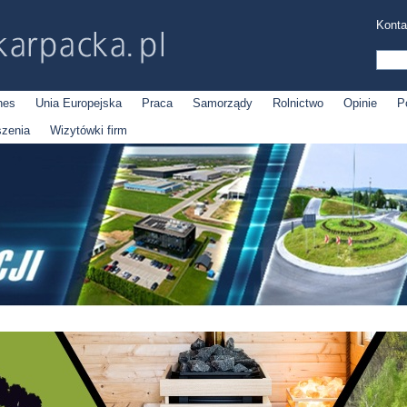
Konta
nes
Unia Europejska
Praca
Samorządy
Rolnictwo
Opinie
P
szenia
Wizytówki firm