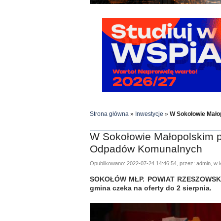
Strona główna
»
Inwestycje
»
W Sokołowie Mało
W Sokołowie Małopolskim p
Odpadów Komunalnych
Opublikowano: 2022-07-24 14:46:54, przez: admin, w k
SOKOŁÓW MŁP. POWIAT RZESZOWSKI. B
gmina czeka na oferty do 2 sierpnia.