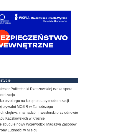
stycje
estor Politechniki Rzeszowskiej czeka spora
ernizacja
ko przetargu na kolejne etapy modernizacji
tej pływalni MOSiR w Tarnobrzegu
ch chętnych na nadzór inwestorski przy odnowie
acu Kaczkowskich w Krośnie
e zbuduje nowy Wojewódzki Magazyn Zasobów
rony Ludności w Mielcu