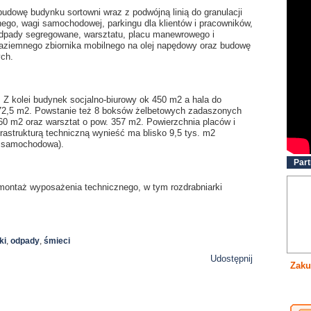
udowę budynku sortowni wraz z podwójną linią do granulacji
ego, wagi samochodowej, parkingu dla klientów i pracowników,
dpady segregowane, warsztatu, placu manewrowego i
ziemnego zbiornika mobilnego na olej napędowy oraz budowę
ch.
 Z kolei budynek socjalno-biurowy ok 450 m2 a hala do
2,5 m2. Powstanie też 8 boksów żelbetowych zadaszonych
60 m2 oraz warsztat o pow. 357 m2. Powierzchnia placów i
rastrukturą techniczną wynieść ma blisko 9,5 tys. m2
a samochodowa).
Part
montaż wyposażenia technicznego, w tym rozdrabniarki
ki
,
odpady
,
śmieci
Udostępnij
Zaku