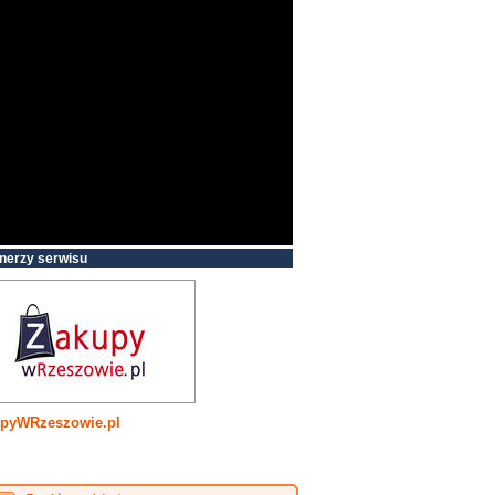
nerzy serwisu
pyWRzeszowie.pl