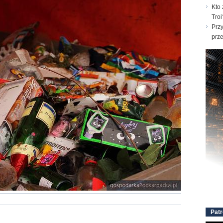
Kto 
Troi
Prz
prz
Patr