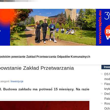
polskim powstanie Zakład Przetwarzania Odpadów Komunalnych
owstanie Zakład Przetwarzania
Inwe
DS N
mod
ategorii:
Inwestycje
Fias
udowa zakładu ma potrwać 15 miesięcy. Na razie
kry
Dwó
Pał
Ros
Och