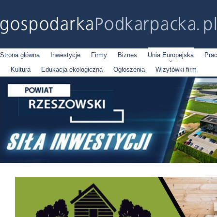
Strona główna
Inwestycje
Firmy
Biznes
Unia Europejska
Pra
Kultura
Edukacja ekologiczna
Ogłoszenia
Wizytówki firm