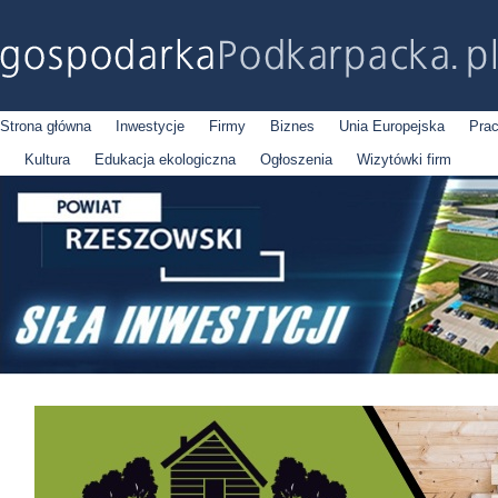
Strona główna
Inwestycje
Firmy
Biznes
Unia Europejska
Pra
Kultura
Edukacja ekologiczna
Ogłoszenia
Wizytówki firm