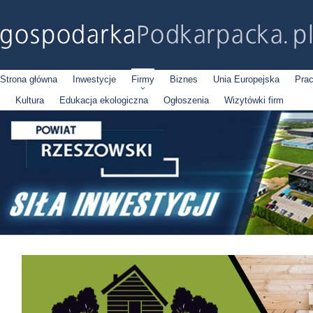
Strona główna
Inwestycje
Firmy
Biznes
Unia Europejska
Pra
Kultura
Edukacja ekologiczna
Ogłoszenia
Wizytówki firm