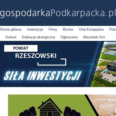
Strona główna
Inwestycje
Firmy
Biznes
Unia Europejska
Pra
Kultura
Edukacja ekologiczna
Ogłoszenia
Wizytówki firm