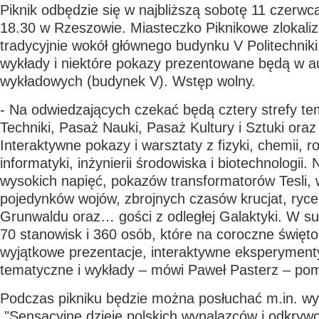
Piknik odbędzie się w najbliższą sobotę 11 czerwc
18.30
w Rzeszowie. Miasteczko Piknikowe zlokali
tradycyjnie wokół głównego budynku V Politechniki
wykłady i niektóre pokazy prezentowane będą w au
wykładowych (budynek V). Wstęp wolny.
- Na odwiedzających czekać będą cztery strefy t
Techniki, Pasaż Nauki, Pasaż Kultury i Sztuki oraz 
Interaktywne pokazy i warsztaty z fizyki, chemii, ro
informatyki, inżynierii środowiska i biotechnologii.
wysokich napięć, pokazów transformatorów Tesli,
pojedynków wojów, zbrojnych czasów krucjat, ryce
Grunwaldu oraz… gości z odległej Galaktyki. W s
70 stanowisk i 360 osób, które na coroczne święt
wyjątkowe prezentacje, interaktywne eksperyment
tematyczne i wykłady – mówi Paweł Pasterz – po
Podczas pikniku będzie można posłuchać m.in. w
"Sensacyjne dzieje polskich wynalazców i odkrywc