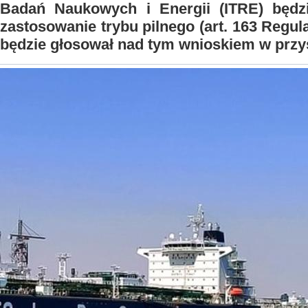
Badań Naukowych i Energii (ITRE) będ
zastosowanie trybu pilnego (art. 163 Regu
będzie głosował nad tym wnioskiem w przy