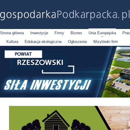
Strona główna
Inwestycje
Firmy
Biznes
Unia Europejska
Pra
Kultura
Edukacja ekologiczna
Ogłoszenia
Wizytówki firm