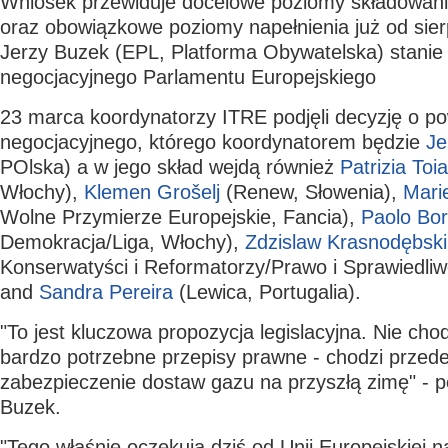
Wniosek przewiduje docelowe poziomy składowania
oraz obowiązkowe poziomy napełnienia już od sier
Jerzy Buzek (EPL, Platforma Obywatelska) stanie 
negocjacyjnego Parlamentu Europejskiego
23 marca koordynatorzy ITRE podjęli decyzję o po
negocjacyjnego, którego koordynatorem będzie
Je
POlska) a w jego skład wejdą również
Patrizia Toia
Włochy),
Klemen Grošelj
(Renew, Słowenia),
Mari
Wolne Przymierze Europejskie, Fancia),
Paolo Bor
Demokracja/Liga, Włochy),
Zdzislaw Krasnodębski
Konserwatyści i Reformatorzy/Prawo i Sprawiedliw
and
Sandra Pereira
(Lewica, Portugalia).
"To jest kluczowa propozycja legislacyjna. Nie chod
bardzo potrzebne przepisy prawne - chodzi przed
zabezpieczenie dostaw gazu na przyszłą zimę" - p
Buzek.
"Tego właśnie oczekują dziś od Unii Europejskiej n