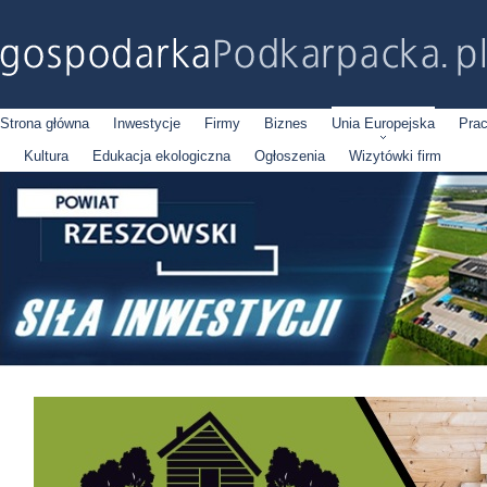
Strona główna
Inwestycje
Firmy
Biznes
Unia Europejska
Pra
Kultura
Edukacja ekologiczna
Ogłoszenia
Wizytówki firm