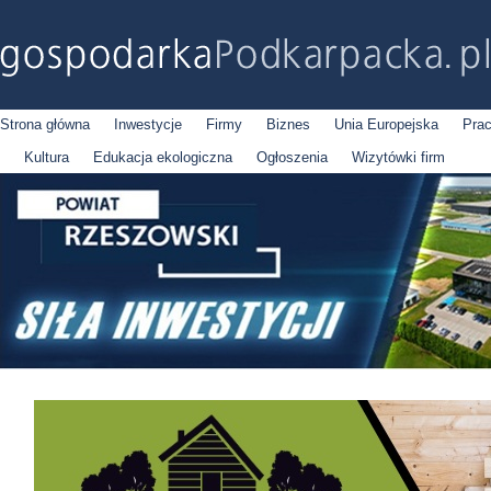
Strona główna
Inwestycje
Firmy
Biznes
Unia Europejska
Pra
Kultura
Edukacja ekologiczna
Ogłoszenia
Wizytówki firm