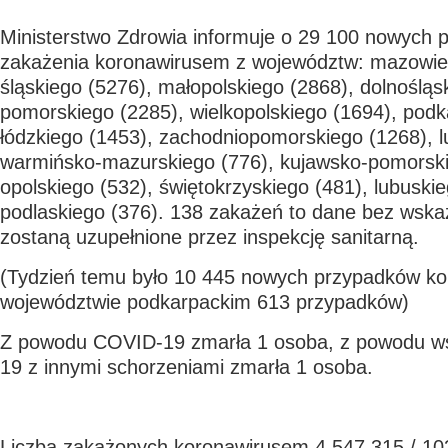
Ministerstwo Zdrowia informuje o 29 100 nowych 
zakażenia koronawirusem z województw: mazowie
śląskiego (5276), małopolskiego (2868), dolnośląs
pomorskiego (2285), wielkopolskiego (1694), podk
łódzkiego (1453), zachodniopomorskiego (1268), l
warmińsko-mazurskiego (776), kujawsko-pomorski
opolskiego (532), świętokrzyskiego (481), lubuskie
podlaskiego (376). 138 zakażeń to dane bez wskaz
zostaną uzupełnione przez inspekcję sanitarną.
(Tydzień temu było 10 445 nowych przypadków ko
województwie podkarpackim 613 przypadków)
Z powodu COVID-19 zmarła 1 osoba, z powodu ws
19 z innymi schorzeniami zmarła 1 osoba.
Liczba zakażonych koronawirusem 4 547 315 / 10