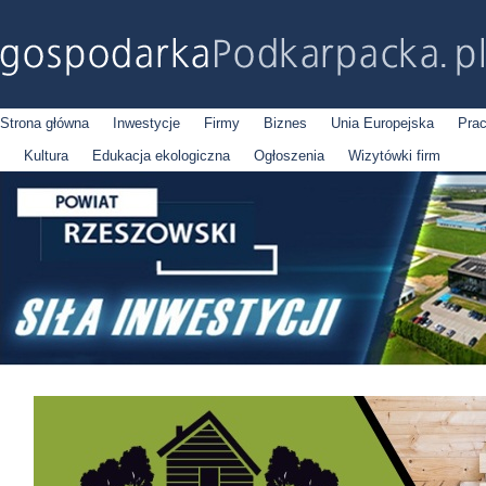
Strona główna
Inwestycje
Firmy
Biznes
Unia Europejska
Pra
Kultura
Edukacja ekologiczna
Ogłoszenia
Wizytówki firm