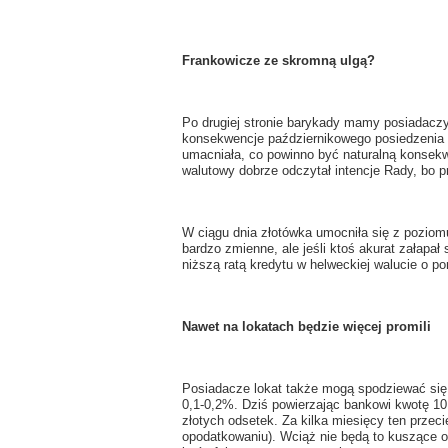
Frankowicze ze skromną ulgą?
Po drugiej stronie barykady mamy posiadaczy
konsekwencje październikowego posiedzenia 
umacniała, co powinno być naturalną konsek
walutowy dobrze odczytał intencje Rady, bo p
W ciągu dnia złotówka umocniła się z poziomu
bardzo zmienne, ale jeśli ktoś akurat załapa
niższą ratą kredytu w helweckiej walucie o po
Nawet na lokatach będzie więcej promili
Posiadacze lokat także mogą spodziewać się,
0,1-0,2%. Dziś powierzając bankowi kwotę 10 
złotych odsetek. Za kilka miesięcy ten przec
opodatkowaniu). Wciąż nie będą to kuszące o