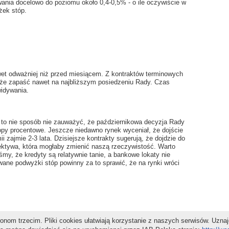
ania docelowo do poziomu około 0,4-0,5% - o ile oczywiście w
żek stóp.
wet odważniej niż przed miesiącem. Z kontraktów terminowych
że zapaść nawet na najbliższym posiedzeniu Rady. Czas
widywania.
 to nie sposób nie zauważyć, że październikowa decyzja Rady
opy procentowe. Jeszcze niedawno rynek wyceniał, że dojście
 zajmie 2-3 lata. Dzisiejsze kontrakty sugerują, że dojdzie do
spektywa, która mogłaby zmienić naszą rzeczywistość. Warto
my, że kredyty są relatywnie tanie, a bankowe lokaty nie
wane podwyżki stóp powinny za to sprawić, że na rynki wróci
Udostępnij
nom trzecim. Pliki cookies ułatwiają korzystanie z naszych serwisów. Uzna