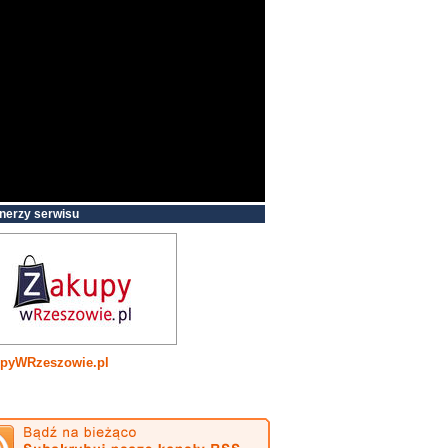
nerzy serwisu
pyWRzeszowie.pl