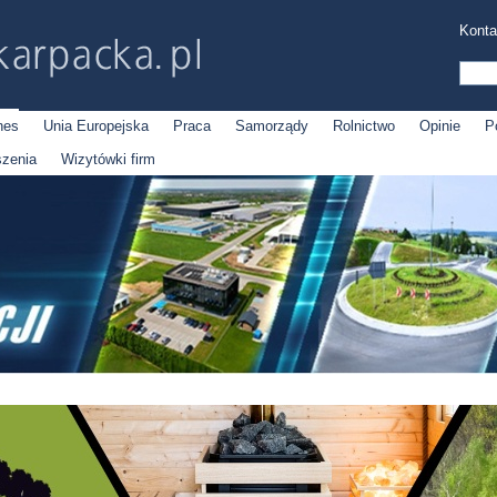
Konta
nes
Unia Europejska
Praca
Samorządy
Rolnictwo
Opinie
P
szenia
Wizytówki firm