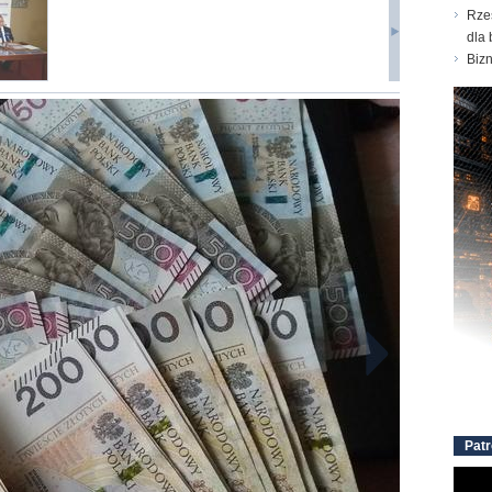
Rze
dla 
Biz
Patr