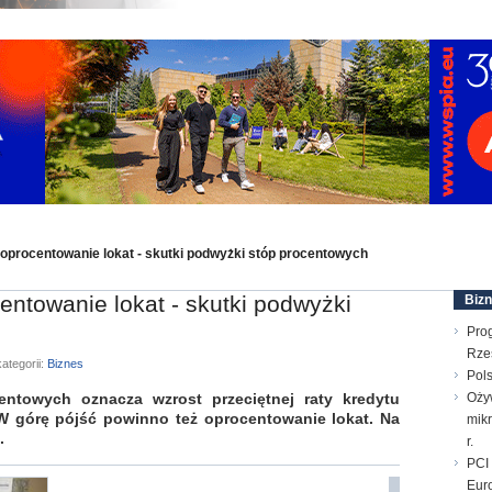
 oprocentowanie lokat - skutki podwyżki stóp procentowych
entowanie lokat - skutki podwyżki
Biz
Pro
Rze
ategorii:
Biznes
Pols
ntowych oznacza wzrost przeciętnej raty kredytu
Oży
W górę pójść powinno też oprocentowanie lokat. Na
mik
.
r.
PCI 
Euro