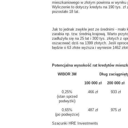
mieszkaniowego w złotym powinna w wyniku pa
Wyliczenie to dotyczy kredytu na 190 tys. zł
pozostało 18 lat.
Jak to jednak zwykle jest ze średnimi - mało
zarabia np. tzw. średnią krajową. Warto przyt
zadłużyła się na 25 lat i 300 tys. złotych z
oszacować dziś na 1399 złotych. Jeśli oprocen
będzie o 63 złote wyższa i wyniesie 1462 złot
Potencjalna wysokość rat kredytów mieszk
WIBOR 3M
Dług zaciągnięt
100 000 zł
200 000 zł
0,25%
466 zł
933 zł
(stan sprzed
podwyżki)
0,65%
487 zł
975 zł
(po podwyżce)
Szacunki HRE Investments