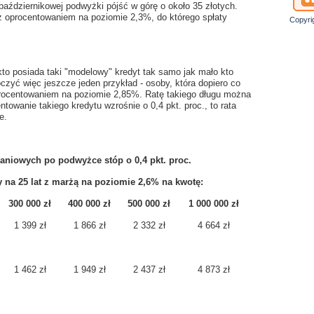
ździernikowej podwyżki pójść w górę o około 35 złotych.
 z oprocentowaniem na poziomie 2,3%, do którego spłaty
Copyri
 kto posiada taki "modelowy" kredyt tak samo jak mało kto
oczyć więc jeszcze jeden przykład - osoby, która dopiero co
 oprocentowaniem na poziomie 2,85%. Ratę takiego długu można
towanie takiego kredytu wzrośnie o 0,4 pkt. proc., to rata
e.
aniowych po podwyżce stóp o 0,4 pkt. proc.
y na 25 lat z marżą na poziomie 2,6% na kwotę:
300 000 zł
400 000 zł
500 000 zł
1 000 000 zł
1 399 zł
1 866 zł
2 332 zł
4 664 zł
1 462 zł
1 949 zł
2 437 zł
4 873 zł