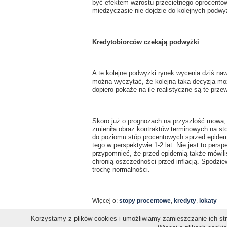
być efektem wzrostu przeciętnego oprocentow
międzyczasie nie dojdzie do kolejnych podwy
Kredytobiorców czekają podwyżki
A te kolejne podwyżki rynek wycenia dziś na
można wyczytać, że kolejna taka decyzja mo
dopiero pokaże na ile realistyczne są te prze
Skoro już o prognozach na przyszłość mowa,
zmieniła obraz kontraktów terminowych na st
do poziomu stóp procentowych sprzed epidemii
tego w perspektywie 1-2 lat. Nie jest to per
przypomnieć, że przed epidemią także mówiliś
chronią oszczędności przed inflacją. Spodzie
trochę normalności.
Więcej o:
stopy procentowe
,
kredyty
,
lokaty
Korzystamy z plików cookies i umożliwiamy zamieszczanie ich stro