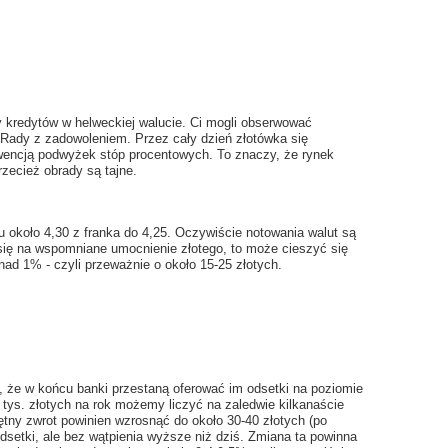
 kredytów w helweckiej walucie. Ci mogli obserwować
Rady z zadowoleniem. Przez cały dzień złotówka się
wencją podwyżek stóp procentowych. To znaczy, że rynek
rzecież obrady są tajne.
 około 4,30 z franka do 4,25. Oczywiście notowania walut są
ł się na wspomniane umocnienie złotego, to może cieszyć się
nad 1% - czyli przeważnie o około 15-25 złotych.
 że w końcu banki przestaną oferować im odsetki na poziomie
tys. złotych na rok możemy liczyć na zaledwie kilkanaście
iętny zwrot powinien wzrosnąć do około 30-40 złotych (po
dsetki, ale bez wątpienia wyższe niż dziś. Zmiana ta powinna