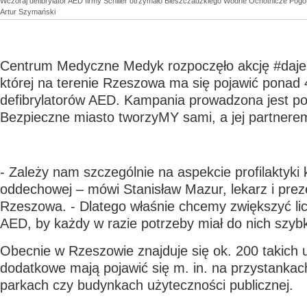
Wczoraj defibrylator AED firmy Schiller otrzymało Bieszczadzkiego Wodne Ochotnicze Pogo
Artur Szymański
Centrum Medyczne Medyk rozpoczęło akcję #daj
której na terenie Rzeszowa ma się pojawić ponad
defibrylatorów AED. Kampania prowadzona jest p
Bezpieczne miasto tworzyMY sami, a jej partnere
- Zależy nam szczególnie na aspekcie profilaktyki
oddechowej – mówi Stanisław Mazur, lekarz i pr
Rzeszowa. - Dlatego właśnie chcemy zwiększyć lic
AED, by każdy w razie potrzeby miał do nich szybki
Obecnie w Rzeszowie znajduje się ok. 200 takich 
dodatkowe mają pojawić się m. in. na przystankac
parkach czy budynkach użyteczności publicznej.