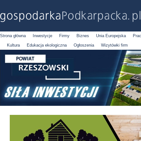
Strona główna
Inwestycje
Firmy
Biznes
Unia Europejska
Pra
Kultura
Edukacja ekologiczna
Ogłoszenia
Wizytówki firm