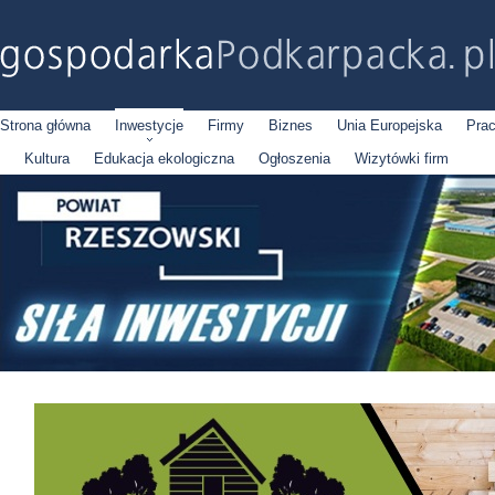
Strona główna
Inwestycje
Firmy
Biznes
Unia Europejska
Pra
Kultura
Edukacja ekologiczna
Ogłoszenia
Wizytówki firm