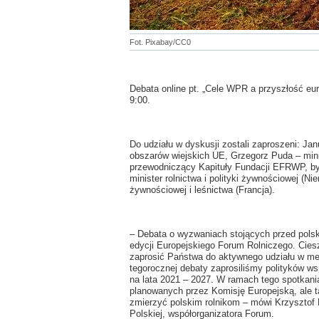
Fot. Pixabay/CC0
Debata online pt. „Cele WPR a przyszłość eur
9:00.
Do udziału w dyskusji zostali zaproszeni: Ja
obszarów wiejskich UE, Grzegorz Puda – minist
przewodniczący Kapituły Fundacji EFRWP, były 
minister rolnictwa i polityki żywnościowej (N
żywnościowej i leśnictwa (Francja).
– Debata o wyzwaniach stojących przed polski
edycji Europejskiego Forum Rolniczego. Cies
zaprosić Państwa do aktywnego udziału w mery
tegorocznej debaty zaprosiliśmy polityków ws
na lata 2021 – 2027. W ramach tego spotkan
planowanych przez Komisję Europejską, ale ta
zmierzyć polskim rolnikom – mówi Krzysztof
Polskiej, współorganizatora Forum.