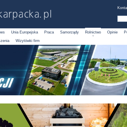
Konta
nes
Unia Europejska
Praca
Samorządy
Rolnictwo
Opinie
P
szenia
Wizytówki firm