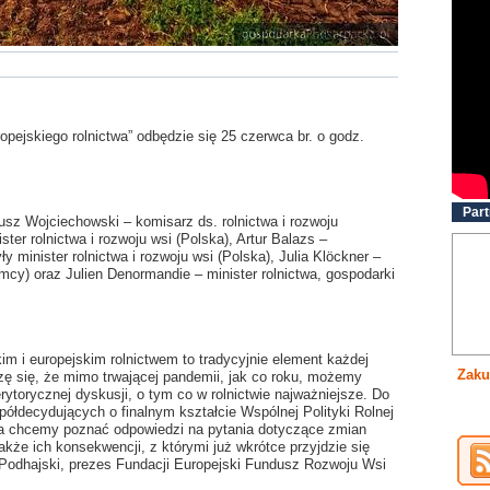
opejskiego rolnictwa” odbędzie się 25 czerwca br. o godz.
Part
nusz Wojciechowski – komisarz ds. rolnictwa i rozwoju
er rolnictwa i rozwoju wsi (Polska), Artur Balazs –
minister rolnictwa i rozwoju wsi (Polska), Julia Klöckner –
iemcy) oraz Julien Denormandie – minister rolnictwa, gospodarki
m i europejskim rolnictwem to tradycyjnie element każdej
Zaku
zę się, że mimo trwającej pandemii, jak co roku, możemy
torycznej dyskusji, o tym co w rolnictwie najważniejsze. Do
półdecydujących o finalnym kształcie Wspólnej Polityki Rolnej
ia chcemy poznać odpowiedzi na pytania dotyczące zmian
kże ich konsekwencji, z którymi już wkrótce przyjdzie się
 Podhajski, prezes Fundacji Europejski Fundusz Rozwoju Wsi