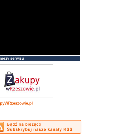
nerzy serwisu
pyWRzeszowie.pl