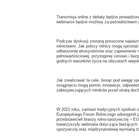
Transmisja online z debaty będzie prowadzona
webinarze będzie możliwy za pośrednictwem
Podczas dyskusji zostaną poruszone najważni
rolnictwem. Jak polscy rolnicy mogą sprosta
odtworzenie ekosystemów oraz zapewnienie r
pełnowartościowej, przystępnej cenowo i be
godnych warunków życia na obszarach wiejsk
Jak zrealizować te cele, biorąc pod uwagę s
osiągnięciu mogą pomóc innowacje, odpowied
zabezpieczających rolników przed utratą do
W 2021 roku, zamiast tradycyjnych spotkań 
Europejskiego Forum Rolniczego udostępnili 
przedstawicieli branży rolno-spożywczej – E
towarzyszyły webinaria dotyczące bieżących 
spożywczej oraz międzynarodową wymianą t