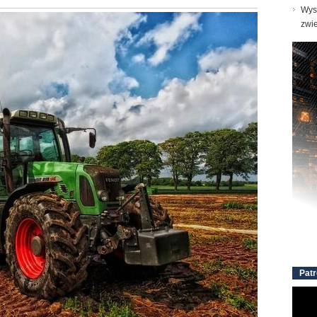
Wyst
zwi
Patr