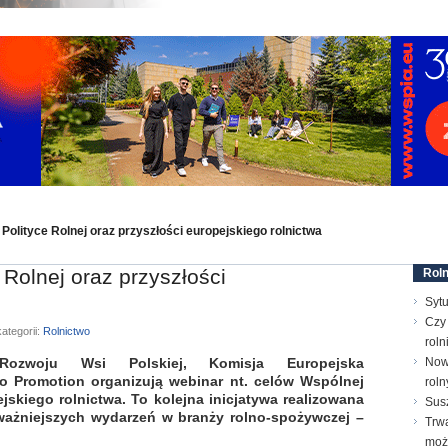
Polityce Rolnej oraz przyszłości europejskiego rolnictwa
Rolnej oraz przyszłości
Roln
Sytu
Czy 
ategorii:
Rolnictwo
roln
Rozwoju Wsi Polskiej, Komisja Europejska
Now
ro Promotion organizują webinar nt. celów Wspólnej
roln
ejskiego rolnictwa. To kolejna inicjatywa realizowana
Susz
ażniejszych wydarzeń w branży rolno-spożywczej –
Trw
moż