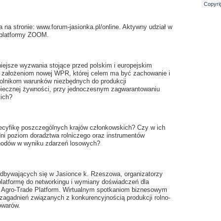
Copyri
 na stronie: www.forum-jasionka.pl/online. Aktywny udział w
 platformy ZOOM.
ejsze wyzwania stojące przed polskim i europejskim
ć założeniom nowej WPR, której celem ma być zachowanie i
olnikom warunków niezbędnych do produkcji
zpiecznej żywności, przy jednoczesnym zagwarantowaniu
ich?
pecyfikę poszczególnych krajów członkowskich? Czy w ich
ni poziom doradztwa rolniczego oraz instrumentów
chodów w wyniku zdarzeń losowych?
odbywających się w Jasionce k. Rzeszowa, organizatorzy
platformę do networkingu i wymiany doświadczeń dla
U Agro-Trade Platform. Wirtualnym spotkaniom biznesowym
zagadnień związanych z konkurencyjnością produkcji rolno-
owarów.