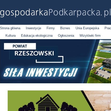
Strona główna
Inwestycje
Firmy
Biznes
Unia Europejska
Pra
Kultura
Edukacja ekologiczna
Ogłoszenia
Wizytówki firm