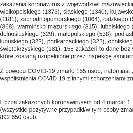
zakażenia koronawirus z województw: mazowiecki
wielkopolskiego (1373), śląskiego (1340), kujaws
(1181), zachodniopomorskiego (1064), łódzkiego 
(868), warmińsko-mazurskiego (815), lubelskiego 
dolnośląskiego (629), małopolskiego (538), podlas
lubuskiego (323), podkarpackiego (322), opolskieg
świętokrzyskiego (181). 158 zakażeń to dane bez
które zostaną uzupełnione przez inspekcję sanitar
Z powodu COVID-19 zmarło 155 osób, natomiast
współistnienia COVID-19 z innymi schorzeniami z
Liczba zakażonych koronawirusem od 4 marca: 1 
(wszystkie pozytywne przypadki/w tym osoby zma
892 650 osób.