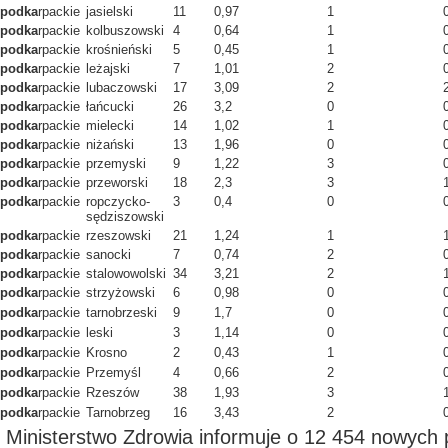
podka
rpackie
jasielski
11
0,97
1
podka
rpackie
kolbuszowski
4
0,64
1
podka
rpackie
krośnieński
5
0,45
1
podka
rpackie
leżajski
7
1,01
2
podka
rpackie
lubaczowski
17
3,09
2
podka
rpackie
łańcucki
26
3,2
0
podka
rpackie
mielecki
14
1,02
1
podka
rpackie
niżański
13
1,96
0
podka
rpackie
przemyski
9
1,22
3
podka
rpackie
przeworski
18
2,3
3
podka
rpackie
ropczycko-
3
0,4
0
sędziszowski
podka
rpackie
rzeszowski
21
1,24
1
podka
rpackie
sanocki
7
0,74
2
podka
rpackie
stalowowolski
34
3,21
2
podka
rpackie
strzyżowski
6
0,98
0
podka
rpackie
tarnobrzeski
9
1,7
0
podka
rpackie
leski
3
1,14
0
podka
rpackie
Krosno
2
0,43
1
podka
rpackie
Przemyśl
4
0,66
2
podka
rpackie
Rzeszów
38
1,93
3
podka
rpackie
Tarnobrzeg
16
3,43
2
Ministerstwo Zdrowia informuje o 12 454 nowych