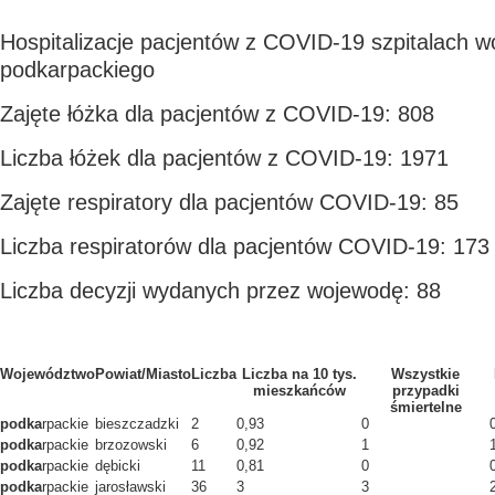
Hospitalizacje pacjentów z COVID-19 szpitalach 
podkarpackiego
Zajęte łóżka dla pacjentów z COVID-19: 808
Liczba łóżek dla pacjentów z COVID-19: 1971
Zajęte respiratory dla pacjentów COVID-19: 85
Liczba respiratorów dla pacjentów COVID-19: 173
Liczba decyzji wydanych przez wojewodę: 88
Województwo
Powiat/Miasto
Liczba
Liczba na 10 tys.
Wszystkie
mieszkańców
przypadki
śmiertelne
podka
rpackie
bieszczadzki
2
0,93
0
podka
rpackie
brzozowski
6
0,92
1
podka
rpackie
dębicki
11
0,81
0
podka
rpackie
jarosławski
36
3
3