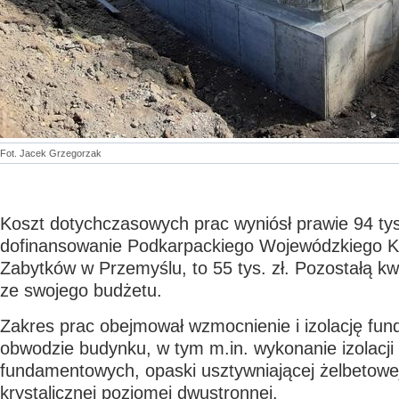
Fot. Jacek Grzegorzak
Koszt dotychczasowych prac wyniósł prawie 94 tys
dofinansowanie Podkarpackiego Wojewódzkiego 
Zabytków w Przemyślu, to 55 tys. zł. Pozostałą k
ze swojego budżetu.
Zakres prac obejmował wzmocnienie i izolację fu
obwodzie budynku, w tym m.in. wykonanie izolacji
fundamentowych, opaski usztywniającej żelbetowej,
krystalicznej poziomej dwustronnej.