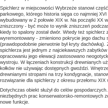
Spichlerz w miejscowości Wybrzeże stanowi część
parkowego, którego historia sięga co najmniej XVI 
wybudowany w 2 połowie XIX w. Na początki XX w.
zniszczony - być może to wynik zniszczeń podczas
kiedy to spalony został dwór. Wtedy też spichlerz 
wyremontowany - zmieniono pokrycie jego dachu s
(prawdopodobnie pierwotnie był kryty dachówką)
spichlerza jest jednym z najciekawszych zabytków
opracowaniu jego elewacji zastosowano neogotyck
wystroju. W łączeniach konstrukcji drewnianych u
kołków nie używając dostępnych gwoździ. Wnętrze
drewnianymi stropami na trzy kondygnacje, stano
rozwiązanie dla spichlerzy z okresu przełomu XIX 
Dotychczas obiekt służył do celów gospodarczych
niezbędnych prac konserwatorsko-remontowych 
nowe funkcje.