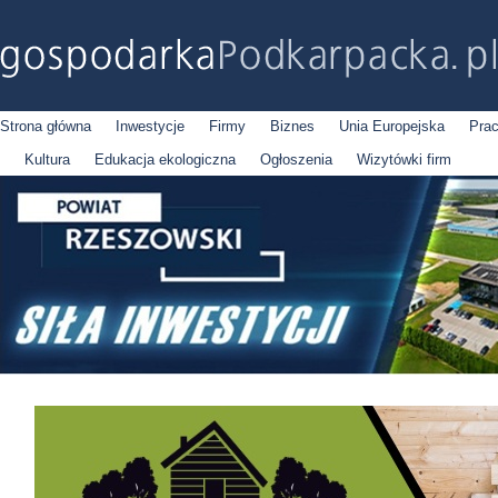
Strona główna
Inwestycje
Firmy
Biznes
Unia Europejska
Pra
Kultura
Edukacja ekologiczna
Ogłoszenia
Wizytówki firm