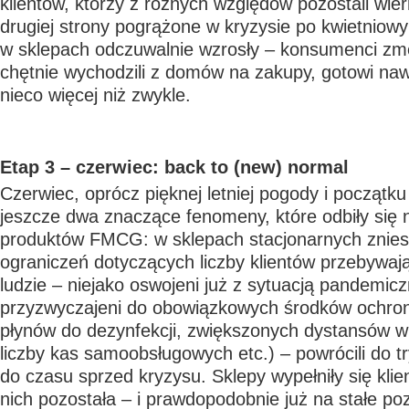
klientów, którzy z różnych względów pozostali wie
drugiej strony pogrążone w kryzysie po kwietniow
w sklepach odczuwalnie wzrosły – konsumenci zmę
chętnie wychodzili z domów na zakupy, gotowi naw
nieco więcej niż zwykle.
Etap 3 – czerwiec: back to (new) normal
Czerwiec, oprócz pięknej letniej pogody i początku
jeszcze dwa znaczące fenomeny, które odbiły się
produktów FMCG: w sklepach stacjonarnych znies
ograniczeń dotyczących liczby klientów przebywaj
ludzie – niejako oswojeni już z sytuacją pandemicz
przyzwyczajeni do obowiązkowych środków ochro
płynów do dezynfekcji, zwiększonych dystansów w 
liczby kas samoobsługowych etc.) – powrócili do t
do czasu sprzed kryzysu. Sklepy wypełniły się klie
nich pozostała – i prawdopodobnie już na stałe po