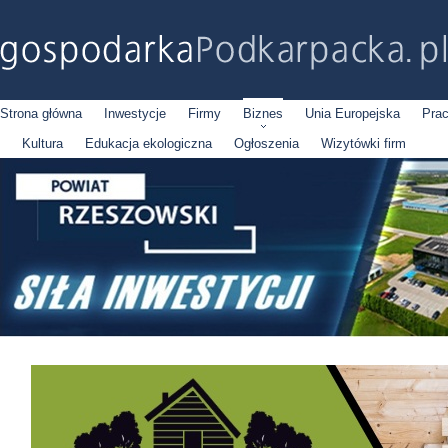
Strona główna
Inwestycje
Firmy
Biznes
Unia Europejska
Pra
Kultura
Edukacja ekologiczna
Ogłoszenia
Wizytówki firm