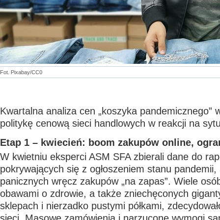
Fot. Pixabay/CC0
Kwartalna analiza cen „koszyka pandemicznego” w
politykę cenową sieci handlowych w reakcji na sytu
Etap 1 – kwiecień: boom zakupów online, ogra
W kwietniu eksperci ASM SFA zbierali dane do rap
pokrywających się z ogłoszeniem stanu pandemii,
panicznych wręcz zakupów „na zapas”. Wiele os
obawami o zdrowie, a także zniechęconych gigant
sklepach i nierzadko pustymi półkami, zdecydował
sieci. Masowe zamówienia i narzucone wymogi sa