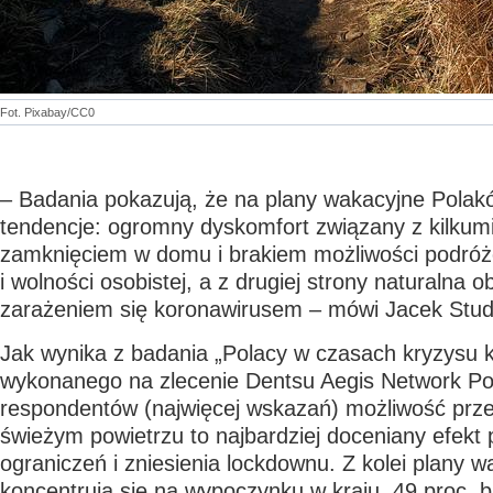
Fot. Pixabay/CC0
– Badania pokazują, że na plany wakacyjne Pola
tendencje: ogromny dyskomfort związany z kilku
zamknięciem w domu i brakiem możliwości podró
i wolności osobistej, a z drugiej strony naturalna 
zarażeniem się koronawirusem – mówi Jacek Studz
Jak wynika z badania „Polacy w czasach kryzysu 
wykonanego na zlecenie Dentsu Aegis Network Pol
respondentów (najwięcej wskazań) możliwość prz
świeżym powietrzu to najbardziej doceniany efekt
ograniczeń i zniesienia lockdownu. Z kolei plany 
koncentrują się na wypoczynku w kraju. 49 proc. 