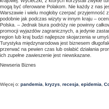
krajowej. Wycieczki, z których korzystali zwykle tu
mogą być oferowane Polakom. Nie każdy z nas je
Warszawie i wielu mogłoby czerpać przyjemność z
podobnie jak podczas wizyty w innym kraju – oceni
Polska. – Jednak biura podróży nie powinny całko
promocji wyjazdów zagranicznych, a jedynie zastan
region lub kraj budzi najlepsze skojarzenia w um
Turystyka międzynarodowa jest biznesem długof
przerwać na pewien czas lub osłabić działania pr
ich zupełne zawieszenie jest niewskazane.
Newseria Biznes
Więcej o:
pandemia
,
kryzys
,
recesja
,
epidemia
,
C