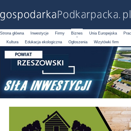
Strona główna
Inwestycje
Firmy
Biznes
Unia Europejska
Pra
Kultura
Edukacja ekologiczna
Ogłoszenia
Wizytówki firm