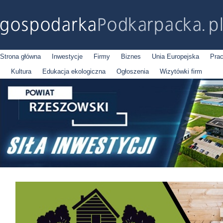
Strona główna
Inwestycje
Firmy
Biznes
Unia Europejska
Pra
Kultura
Edukacja ekologiczna
Ogłoszenia
Wizytówki firm