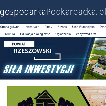
Strona główna
Inwestycje
Firmy
Biznes
Unia Europejska
Pra
Kultura
Edukacja ekologiczna
Ogłoszenia
Wizytówki firm