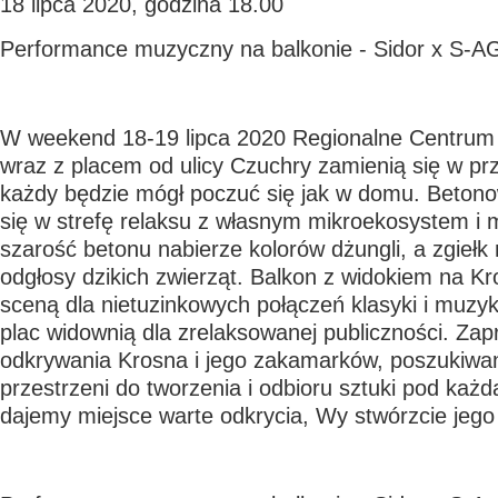
18 lipca 2020, godzina 18.00
Performance muzyczny na balkonie - Sidor x S-A
W weekend 18-19 lipca 2020 Regionalne Centrum 
wraz z placem od ulicy Czuchry zamienią się w prz
każdy będzie mógł poczuć się jak w domu. Betono
się w strefę relaksu z własnym mikroekosystem i 
szarość betonu nabierze kolorów dżungli, a zgiełk
odgłosy dzikich zwierząt. Balkon z widokiem na Kr
sceną dla nietuzinkowych połączeń klasyki i muzyki
plac widownią dla zrelaksowanej publiczności. Za
odkrywania Krosna i jego zakamarków, poszukiwa
przestrzeni do tworzenia i odbioru sztuki pod każd
dajemy miejsce warte odkrycia, Wy stwórzcie jego 