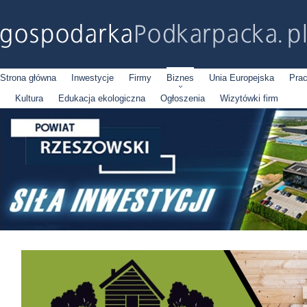
Strona główna
Inwestycje
Firmy
Biznes
Unia Europejska
Pra
Kultura
Edukacja ekologiczna
Ogłoszenia
Wizytówki firm