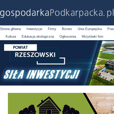
Strona główna
Inwestycje
Firmy
Biznes
Unia Europejska
Pra
Kultura
Edukacja ekologiczna
Ogłoszenia
Wizytówki firm