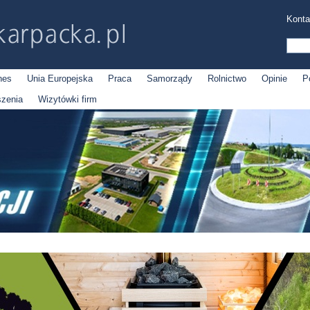
Konta
nes
Unia Europejska
Praca
Samorządy
Rolnictwo
Opinie
P
szenia
Wizytówki firm