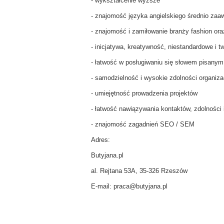
- wykształcenie wyższe
- znajomość języka angielskiego średnio za
- znajomość i zamiłowanie branży fashion or
- inicjatywa, kreatywność, niestandardowe i 
- łatwość w posługiwaniu się słowem pisany
- samodzielność i wysokie zdolności organiza
- umiejętność prowadzenia projektów
- łatwość nawiązywania kontaktów, zdolności 
- znajomość zagadnień SEO / SEM
Adres:
Butyjana.pl
al. Rejtana 53A, 35-326 Rzeszów
E-mail: praca@butyjana.pl