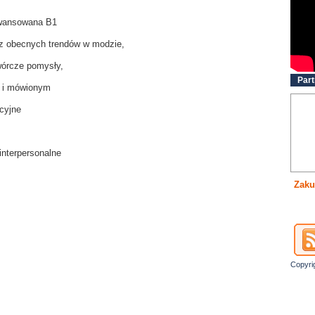
awansowana B1
az obecnych trendów w modzie,
twórcze pomysły,
Part
m i mówionym
cyjne
interpersonalne
Zaku
Copyri