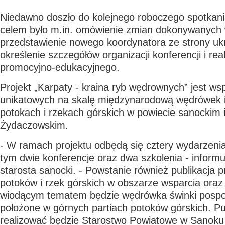
Niedawno doszło do kolejnego roboczego spotkani
celem było m.in. omówienie zmian dokonywanych w
przedstawienie nowego koordynatora ze strony ukr
określenie szczegółów organizacji konferencji i reali
promocyjno-edukacyjnego.
Projekt „Karpaty - kraina ryb wędrownych” jest w
unikatowych na skalę międzynarodową wędrówek i 
potokach i rzekach górskich w powiecie sanockim i
Żydaczowskim.
- W ramach projektu odbędą się cztery wydarzenia
tym dwie konferencje oraz dwa szkolenia - informu
starosta sanocki. - Powstanie również publikacja 
potoków i rzek górskich w obszarze wsparcia oraz 
wiodącym tematem będzie wędrówka świnki pospolit
położone w górnych partiach potoków górskich. Pub
realizować będzie Starostwo Powiatowe w Sanoku