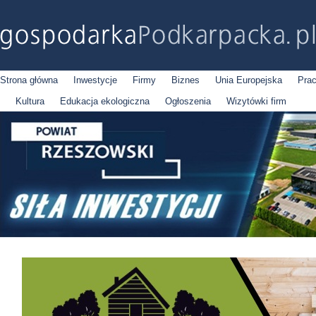
Strona główna
Inwestycje
Firmy
Biznes
Unia Europejska
Pra
Kultura
Edukacja ekologiczna
Ogłoszenia
Wizytówki firm