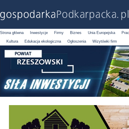
Strona główna
Inwestycje
Firmy
Biznes
Unia Europejska
Pra
Kultura
Edukacja ekologiczna
Ogłoszenia
Wizytówki firm