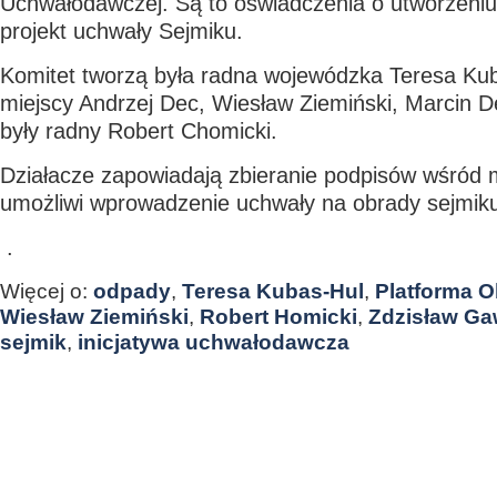
Uchwałodawczej. Są to oświadczenia o utworzeniu
projekt uchwały Sejmiku.
Komitet tworzą była radna wojewódzka Teresa Kub
miejscy Andrzej Dec, Wiesław Ziemiński, Marcin D
były radny Robert Chomicki.
Działacze zapowiadają zbieranie podpisów wśród 
umożliwi wprowadzenie uchwały na obrady sejmik
.
Więcej o:
odpady
,
Teresa Kubas-Hul
,
Platforma 
Wiesław Ziemiński
,
Robert Homicki
,
Zdzisław Ga
sejmik
,
inicjatywa uchwałodawcza