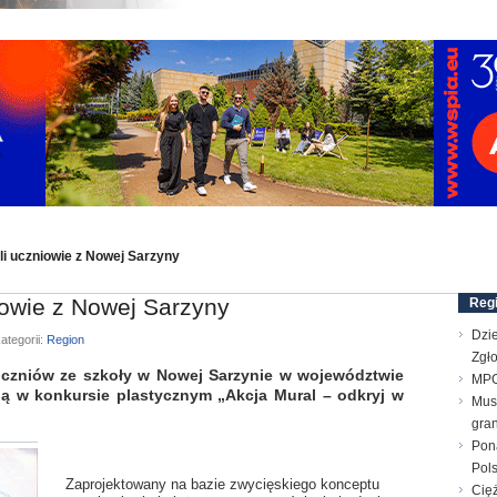
ali uczniowie z Nowej Sarzyny
niowie z Nowej Sarzyny
Reg
Dzie
ategorii:
Region
Zgł
niów ze szkoły w Nowej Sarzynie w województwie
MPG
 w konkursie plastycznym „Akcja Mural – odkryj w
Mus
gran
Pon
Pol
Zaprojektowany na bazie zwycięskiego konceptu
Cięż