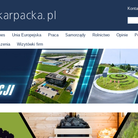
Konta
nes
Unia Europejska
Praca
Samorządy
Rolnictwo
Opinie
P
szenia
Wizytówki firm