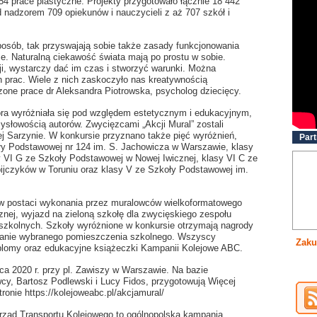
54 prace plastyczne. Projekty przygotowało łącznie 18 442
 nadzorem 709 opiekunów i nauczycieli z aż 707 szkół i
posób, tak przyswajają sobie także zasady funkcjonowania
e. Naturalną ciekawość świata mają po prostu w sobie.
ji, wystarczy dać im czas i stworzyć warunki. Można
 prac. Wiele z nich zaskoczyło nas kreatywnością
one prace dr Aleksandra Piotrowska, psycholog dziecięcy.
tóra wyróżniała się pod względem estetycznym i edukacyjnym,
ysłowością autorów. Zwycięzcami „Akcji Mural” zostali
j Sarzynie. W konkursie przyznano także pięć wyróżnień,
Part
koły Podstawowej nr 124 im. S. Jachowicza w Warszawie, klasy
 VI G ze Szkoły Podstawowej w Nowej Iwicznej, klasy VI C ze
ijczyków w Toruniu oraz klasy V ze Szkoły Podstawowej im.
w postaci wykonania przez muralowców wielkoformatowego
znej, wyjazd na zieloną szkołę dla zwycięskiego zespołu
szkolnych. Szkoły wyróżnione w konkursie otrzymają nagrody
wanie wybranego pomieszczenia szkolnego. Wszyscy
Zaku
plomy oraz edukacyjne książeczki Kampanii Kolejowe ABC.
ca 2020 r. przy pl. Zawiszy w Warszawie. Na bazie
wcy, Bartosz Podlewski i Lucy Fidos, przygotowują Więcej
tronie https://kolejoweabc.pl/akcjamural/
ząd Transportu Kolejowego to ogólnopolska kampania