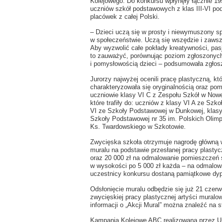
Kolejowego. Do konkursu wpłynęły łącznie 19
uczniów szkół podstawowych z klas III-VI pod
placówek z całej Polski.
– Dzieci uczą się w prosty i niewymuszony s
w społeczeństwie. Uczą się wszędzie i zawsz
Aby wyzwolić całe pokłady kreatywności, pas
to zauważyć, porównując poziom zgłoszonych
i pomysłowością dzieci – podsumowała zgłosz
Jurorzy najwyżej ocenili pracę plastyczną, k
charakteryzowała się oryginalnością oraz pom
uczniowie klasy VI C z Zespołu Szkół w Nowe
które trafiły do: uczniów z klasy VI A ze Sz
VI ze Szkoły Podstawowej w Dunkowej, klasy
Szkoły Podstawowej nr 35 im. Polskich Olimp
Ks. Twardowskiego w Szkotowie.
Zwycięska szkoła otrzymuje nagrodę główną 
muralu na podstawie przesłanej pracy plastyc
oraz 20 000 zł na odmalowanie pomieszczeń 
w wysokości po 5 000 zł każda – na odmalo
uczestnicy konkursu dostaną pamiątkowe dy
Odsłonięcie muralu odbędzie się już 21 czerw
zwycięskiej pracy plastycznej artyści muralo
informacji o „Akcji Mural” można znaleźć na s
Kampania Kolejowe ABC realizowana przez Ur