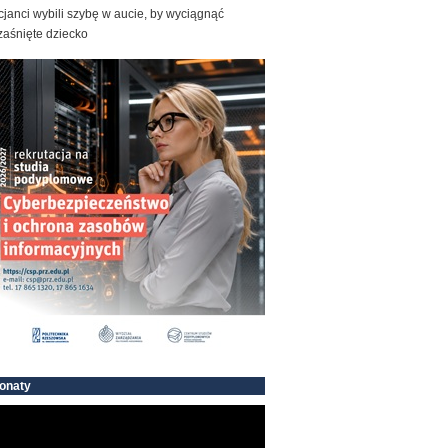
cjanci wybili szybę w aucie, by wyciągnąć
zaśnięte dziecko
onaty