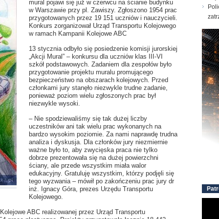
mural pojawi się już w czerwcu na ścianie budynku
Poli
w Warszawie przy pl. Zawiszy. Zgłoszono 1954 prac
zatr
przygotowanych przez 19 151 uczniów i nauczycieli.
Konkurs zorganizował Urząd Transportu Kolejowego
w ramach Kampanii Kolejowe ABC
13 stycznia odbyło się posiedzenie komisji jurorskiej
„Akcji Mural” – konkursu dla uczniów klas III-VI
szkół podstawowych. Zadaniem dla zespołów było
przygotowanie projektu muralu promującego
bezpieczeństwo na obszarach kolejowych. Przed
członkami jury stanęło niezwykle trudne zadanie,
ponieważ poziom wielu zgłoszonych prac był
niezwykle wysoki.
– Nie spodziewaliśmy się tak dużej liczby
uczestników ani tak wielu prac wykonanych na
bardzo wysokim poziomie. Za nami naprawdę trudna
analiza i dyskusja. Dla członków jury niezmiernie
ważne było to, aby zwycięska praca nie tylko
dobrze prezentowała się na dużej powierzchni
ściany, ale przede wszystkim miała walor
edukacyjny. Gratuluję wszystkim, którzy podjęli się
tego wyzwania – mówił po zakończeniu prac jury dr
inż. Ignacy Góra, prezes Urzędu Transportu
Patr
Kolejowego.
i Kolejowe ABC realizowanej przez Urząd Transportu