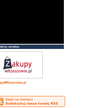
nerzy serwisu
pyWRzeszowie.pl