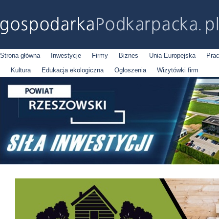
Strona główna
Inwestycje
Firmy
Biznes
Unia Europejska
Pra
Kultura
Edukacja ekologiczna
Ogłoszenia
Wizytówki firm