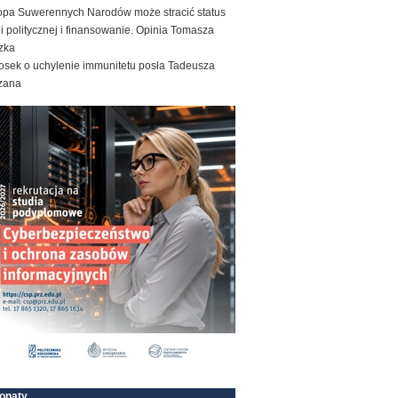
opa Suwerennych Narodów może stracić status
ii politycznej i finansowanie. Opinia Tomasza
zka
osek o uchylenie immunitetu posła Tadeusza
zana
onaty