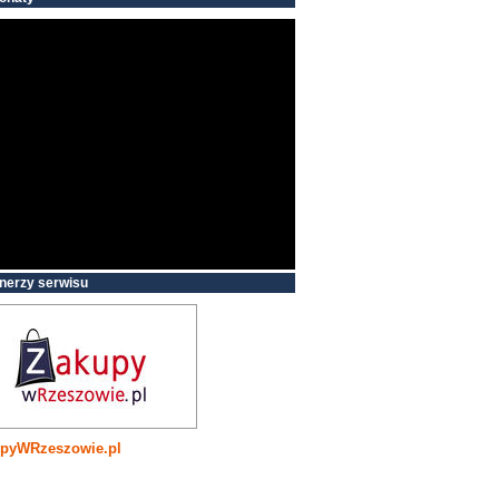
nerzy serwisu
pyWRzeszowie.pl