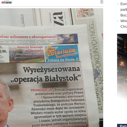
Eur
part
Buc
Wni
Chr
Patr