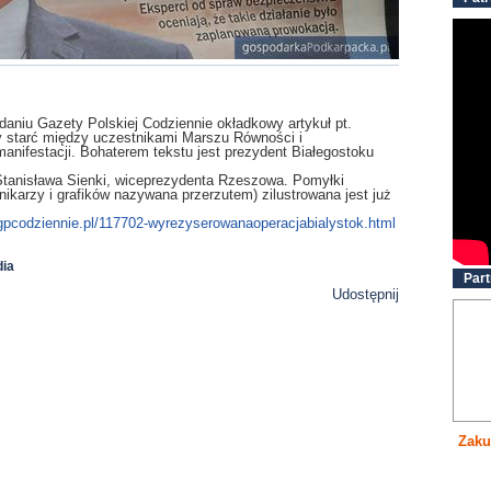
ydaniu Gazety Polskiej Codziennie okładkowy artykuł pt.
y starć między uczestnikami Marszu Równości i
nifestacji. Bohaterem tekstu jest prezydent Białegostoku
 Stanisława Sienki, wiceprezydenta Rzeszowa. Pomyłki
nikarzy i grafików nazywana przerzutem) zilustrowana jest już
/gpcodziennie.pl/117702-wyrezyserowanaoperacjabialystok.html
ia
Part
Udostępnij
Zaku