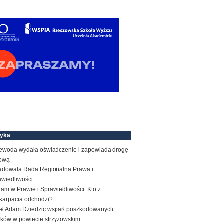
tyka
ewoda wydała oświadczenie i zapowiada drogę
ową
adowała Rada Regionalna Prawa i
awiedliwości
am w Prawie i Sprawiedliwości. Kto z
karpacia odchodzi?
eł Adam Dziedzic wsparł poszkodowanych
ników w powiecie strzyżowskim