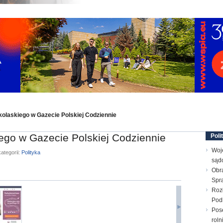
kolaskiego w Gazecie Polskiej Codziennie
ego w Gazecie Polskiej Codziennie
Poli
Woj
ategorii:
Polityka
sąd
Obr
Spr
Rozł
Pod
Pos
rol