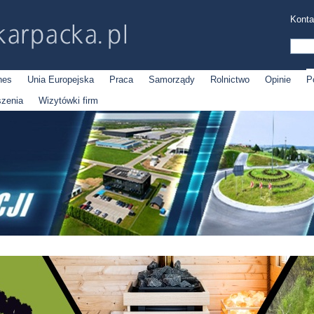
Konta
nes
Unia Europejska
Praca
Samorządy
Rolnictwo
Opinie
P
szenia
Wizytówki firm