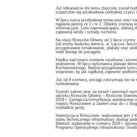
Już kilkanaście dni temu zburzony został bu
rozpocznie się przebudowa centralnej części s
W lipcu rusza przebudowa torów oraz sieci t
najpierw perony nr 1 i nr 2. Obiekty zostaną 
informacyjne. Linie naprowadzające, ułatwi
zapewnią windy i schody ruchome.
Na stacji Rzeszów Główny od 1 lipca czynny 
(od strony budynku dworca, ul. Łączna, bocz
przygotowane oznakowanie, plakaty oraz ulot
mieli dostęp do pociągów.
Kładka nad torami zostanie rozebrana i przen
podziemne. W lipcu wykonawca planuje demont
Kochanowskiego. Będzie przygotowane tymcz
stopniowo, by jak najdłużej zapewnić podróż
Już od 9 czerwca, pociągi zatrzymują się n
rozbudowany.
Szeroki zakres prac na torach i peronach w
odcinku Rzeszów Główny – Rzeszów Staroniw
2019 r. Zastępcza komunikacja autobusowa 
między Rzeszowem a Jasłem oraz do i z Bog
rozkładzie jazdy.
Inwestycja w Rzeszowie, realizowana jest z 
stanu technicznego infrastruktury obsługi 
Wartość podpisanej w czerwcu 2018 r. umowy
Programu Operacyjnego Infrastruktura i Środo