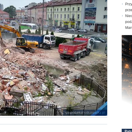
Prz
prz
Nie
pod
Mar
Patr