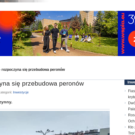
 rozpoczyna się przebudowa peronów
yna się przebudowa peronów
Inwe
Fias
ategorii:
Inwestycje
kry
zynny.
Dwó
Pał
Ros
Och
Kto 
Troi