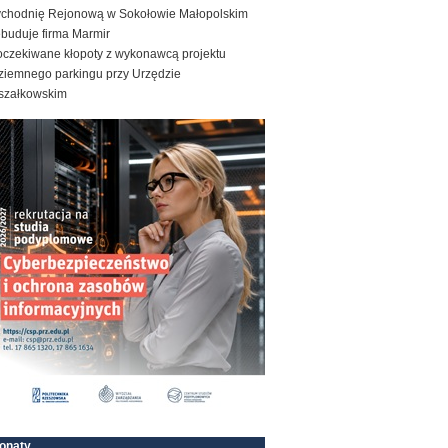
ychodnię Rejonową w Sokołowie Małopolskim
ebuduje firma Marmir
oczekiwane kłopoty z wykonawcą projektu
ziemnego parkingu przy Urzędzie
szałkowskim
onaty