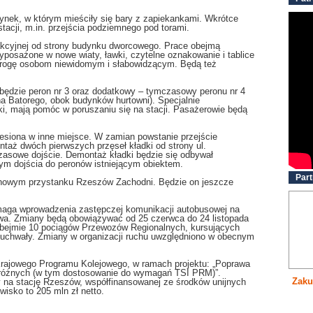
dynek, w którym mieściły się bary z zapiekankami. Wkrótce
tacji, m.in. przejścia podziemnego pod torami.
rakcyjnej od strony budynku dworcowego. Prace obejmą
wyposażone w nowe wiaty, ławki, czytelne oznakowanie i tablice
ą drogę osobom niewidomym i słabowidzącym. Będą też
będzie peron nr 3 oraz dodatkowy – tymczasowy peronu nr 4
na Batorego, obok budynków hurtowni). Specjalnie
ki, mają pomóc w poruszaniu się na stacji. Pasażerowie będą
iesiona w inne miejsce. W zamian powstanie przejście
aż dwóch pierwszych przęseł kładki od strony ul.
asowe dojście. Demontaż kładki będzie się odbywał
nym dojścia do peronów istniejącym obiektem.
Part
a nowym przystanku Rzeszów Zachodni. Będzie on jeszcze
ymaga wprowadzenia zastępczej komunikacji autobusowej na
a. Zmiany będą obowiązywać od 25 czerwca do 24 listopada
obejmie 10 pociągów Przewozów Regionalnych, kursujących
uchwały. Zmiany w organizacji ruchu uwzględniono w obecnym
Krajowego Programu Kolejowego, w ramach projektu: „Poprawa
podróżnych (w tym dostosowanie do wymagań TSI PRM)”.
Zaku
 na stację Rzeszów, współfinansowanej ze środków unijnych
wisko to 205 mln zł netto.