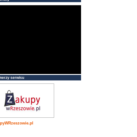
nerzy serwisu
pyWRzeszowie.pl