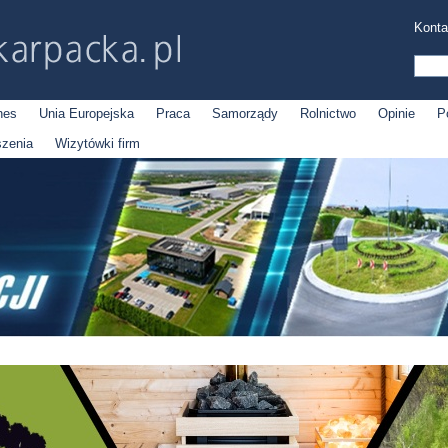
Konta
nes
Unia Europejska
Praca
Samorządy
Rolnictwo
Opinie
P
szenia
Wizytówki firm