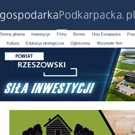
Strona główna
Inwestycje
Firmy
Biznes
Unia Europejska
Pra
Kultura
Edukacja ekologiczna
Ogłoszenia
Wizytówki firm