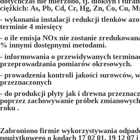
dotychczas nie mierzono, tj. dioksyn i furan
ciężkich: As, Pb, Cd, Cr, Hg, Zn, Co, Cu, Mn,
- wykonania instalacji redukcji tlenków a
terminie 4 miesięcy
- o ile emisja NOx nie zostanie zredukowan
% innymi dostępnymi metodami.
- informowania o przewidywanych termina
przeprowadzania pomiarów okresowych.
- prowadzenia kontroli jakości surowców,
przeznaczonych
- do produkcji płyty jak i drewna przeznac
poprzez zachowywanie próbek zmianowych 
roku .
Zabroniono firmie wykorzystywania odpa
poużytkowego o kodach 17 02 01, 19 12 07 i