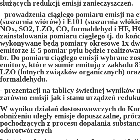
służących redukcji emisji zanieczyszczeń.
- prowadzenia ciągłego pomiaru emisji na 
(suszarnia wiórów) i E101 (suszarnia włókie
NOx, SO2, LZO, CO, formaldehyd i HF, HC
zainstalowania pomiaru ciągłego tj. do koń
wykonywane będą pomiary okresowe 1x dwa
emitorze E-5 pomiar pyłu będzie realizowa
br. Do pomiaru ciągłego emisji wybrane zos
emitory, które w sumie emitują z zakładu 
LZO (lotnych związków organicznych) ora
formaldehydu.
- prezentacji na tablicy świetlnej wyników
zarówno emisji jak i stanu urządzeń reduku
W wyniku działań dostosowawczych do Ko
obniżeniu uległy emisje dopuszczalne, próc
pochodzących z procesu dopalania substanc
odorotwórczych