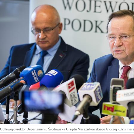
Od lewej dyrektor Departamentu Środowiska Urzędu Marszałkowskiego Andrzej Kulig i mars