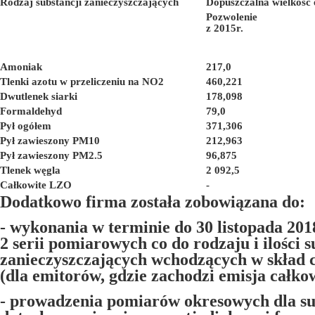
Rodzaj substancji zanieczyszczających
Dopuszczalna wielkość 
Pozwolenie
z 2015r.
Amoniak
217,0
Tlenki azotu w przeliczeniu na NO2
460,221
Dwutlenek siarki
178,098
Formaldehyd
79,0
Pył ogółem
371,306
Pył zawieszony PM10
212,963
Pył zawieszony PM2.5
96,875
Tlenek węgla
2 092,5
Całkowite LZO
-
Dodatkowo firma została zobowiązana do:
- wykonania w terminie do 30 listopada 201
2 serii pomiarowych co do rodzaju i ilości s
zanieczyszczających wchodzących w skład
(dla emitorów, gdzie zachodzi emisja całk
- prowadzenia pomiarów okresowych dla sub