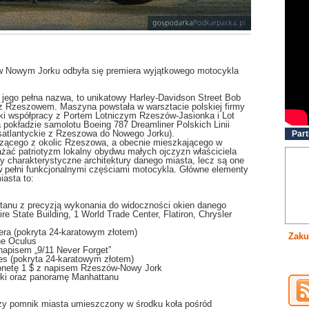
 w Nowym Jorku odbyła się premiera wyjątkowego motocykla
jego pełna nazwa, to unikatowy Harley-Davidson Street Bob
z Rzeszowem. Maszyna powstała w warsztacie polskiej firmy
ki współpracy z Portem Lotniczym Rzeszów-Jasionka i Lot
 pokładzie samolotu Boeing 787 Dreamliner Polskich Linii
nsatlantyckie z Rzeszowa do Nowego Jorku).
Part
zącego z okolic Rzeszowa, a obecnie mieszkającego w
ać patriotyzm lokalny obydwu małych ojczyzn właściciela
y charakterystyczne architektury danego miasta, lecz są one
 w pełni funkcjonalnymi częściami motocykla. Główne elementy
iasta to:
anu z precyzją wykonania do widoczności okien danego
e State Building, 1 World Trade Center, Flatiron, Chrysler
era (pokryta 24-karatowym złotem)
Zaku
he Oculus
 napisem „9/11 Never Forget”
es (pokryta 24-karatowym złotem)
monetę 1 $ z napisem Rzeszów-Nowy Jork
ski oraz panoramę Manhattanu
szy pomnik miasta umieszczony w środku koła pośród