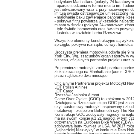
budynków Manhattanu (pokryty 24-karatowym
- oparcie siedzenia w formie mostu im. Tade
jest odwzorowany wraz z przymocowanymi do
imitują światła ostrzegawcze umieszczone n
- malowanie baku zawierające panoramę Rze
- pokrywa filtru powietrza w kształcie najbard
miasta w środku (pokryta 24-karatowym złote
- tyle światło hamowania oraz światło pozycy
- lusterka w kształcie herbu Rzeszowa
Wszystkie elementy konstrukcyjne są wykona
sprzęgła, pokrywa rozrządu, uchwyt hamulca 
Uroczysta premiera motocykla odbyła się 9 m
York City. Wg. szacunków organizatorów w wy
biznesu, oficjalnych partnerów projektu oraz
Po premierze motocykl został przetransporto
zlokalizowanego na Manhattanie (adres: 376
przez najbliższe dwa miesiące.
Oficjalnymi Partnerami projektu Motocykl Ne
LOT Polish Airlines
LOT Cargo
Rzeszów-Jasionka Airport
Game Over Cycles (GOC) to założona w 2012 
Działająca w Rzeszowie ekipa GOC jest znana
czyli customowy motocykl inspirowany i zbud
metalowej – zespołem Behemoth czy The Reci
Konstrukcje GOC zdobywały nagrody na najb
ma na swoim koncie już 21 nagród, w tym cz
otrzymanych na European Bike Week (EBW), 
zdobywała laury również w USA. W 2017 roku 
„Najbardziej Niezwykły” w konkursie Rats Ho
konstruktorskim na świecie organizowanym co