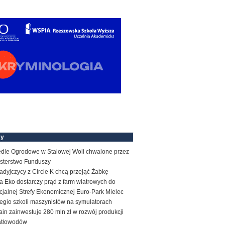
my
edle Ogrodowe w Stalowej Woli chwalone przez
isterstwo Funduszy
dyjczycy z Circle K chcą przejąć Żabkę
 Eko dostarczy prąd z farm wiatrowych do
jalnej Strefy Ekonomicznej Euro-Park Mielec
egio szkoli maszynistów na symulatorach
ain zainwestuje 280 mln zł w rozwój produkcji
atłowodów