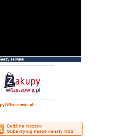
nerzy serwisu
pyWRzeszowie.pl