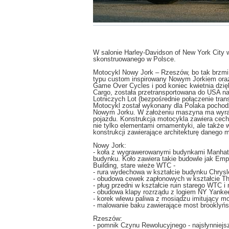
W salonie Harley-Davidson of New York City
skonstruowanego w Polsce.
Motocykl Nowy Jork – Rzeszów, bo tak brzmi 
typu custom inspirowany Nowym Jorkiem ora
Game Over Cycles i pod koniec kwietnia dzię
Cargo, została przetransportowana do USA na
Lotniczych Lot (bezpośrednie połączenie tra
Motocykl został wykonany dla Polaka pochod
Nowym Jorku. W założeniu maszyna ma wyraż
pojazdu. Konstrukcja motocykla zawiera cech
nie tylko elementami ornamentyki, ale także
konstrukcji zawierające architekturę danego m
Nowy Jork:
- koła z wygrawerowanymi budynkami Manhatt
budynku. Koło zawiera takie budowle jak Empir
Building, stare wieże WTC -
- rura wydechowa w kształcie budynku Chrysl
- obudowa cewek zapłonowych w kształcie T
- pług przedni w kształcie ruin starego WTC i
- obudowa klapy rozrządu z logiem NY Yanke
- korek wlewu paliwa z mosiądzu imitujący 
- malowanie baku zawierające most brooklyń
Rzeszów:
- pomnik Czynu Rewolucyjnego - najsłynniej