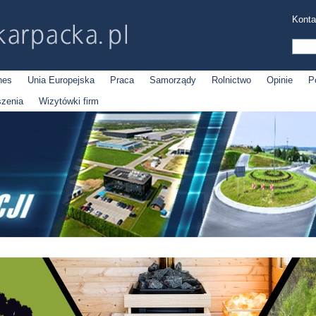
Konta
nes
Unia Europejska
Praca
Samorządy
Rolnictwo
Opinie
P
szenia
Wizytówki firm