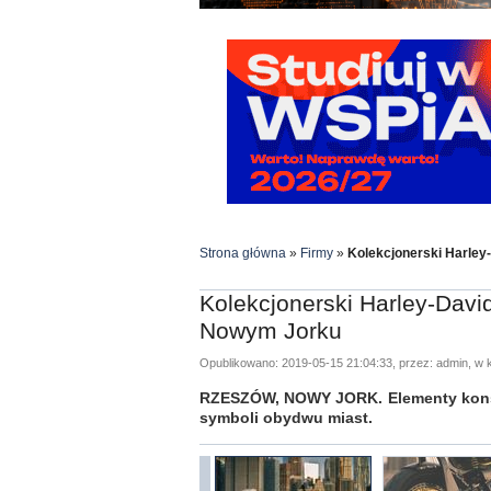
Strona główna
»
Firmy
»
Kolekcjonerski Harle
Kolekcjonerski Harley-Dav
Nowym Jorku
Opublikowano: 2019-05-15 21:04:33, przez: admin, w k
RZESZÓW, NOWY JORK. Elementy konst
symboli obydwu miast.