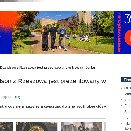
y-Davidson z Rzeszowa jest prezentowany w Nowym Jorku
idson z Rzeszowa jest prezentowany w
Fir
Osi
Min
ategorii:
Firmy
Kana
rukcyjne maszyny nawiązują do znanych obiektów-
Enea
Spec
Polr
Fibr
świ