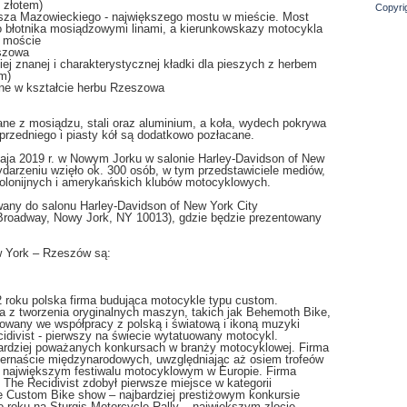
 złotem)
Copyri
usza Mazowieckiego - największego mostu w mieście. Most
 błotnika mosiądzowymi linami, a kierunkowskazy motocykla
a moście
szowa
ziej znanej i charakterystycznej kładki dla pieszych z herbem
m)
jne w kształcie herbu Rzeszowa
ne z mosiądzu, stali oraz aluminium, a koła, wydech pokrywa
przedniego i piasty kół są dodatkowo pozłacane.
aja 2019 r. w Nowym Jorku w salonie Harley-Davidson of New
darzeniu wzięło ok. 300 osób, w tym przedstawiciele mediów,
 polonijnych i amerykańskich klubów motocyklowych.
wany do salonu Harley-Davidson of New York City
 Broadway, Nowy Jork, NY 10013), gdzie będzie prezentowany
w York – Rzeszów są:
roku polska firma budująca motocykle typu custom.
 z tworzenia oryginalnych maszyn, takich jak Behemoth Bike,
owany we współpracy z polską i światową i ikoną muzyki
divist - pierwszy na świecie wytatuowany motocykl.
ardziej poważanych konkursach w branży motocyklowej. Firma
ternaście międzynarodowych, uwzględniając aż osiem trofeów
największym festiwalu motocyklowym w Europie. Firma
The Recidivist zdobył pierwsze miejsce w kategorii
le Custom Bike show – najbardziej prestiżowym konkursie
 roku na Sturgis Motorcycle Rally – największym zlocie