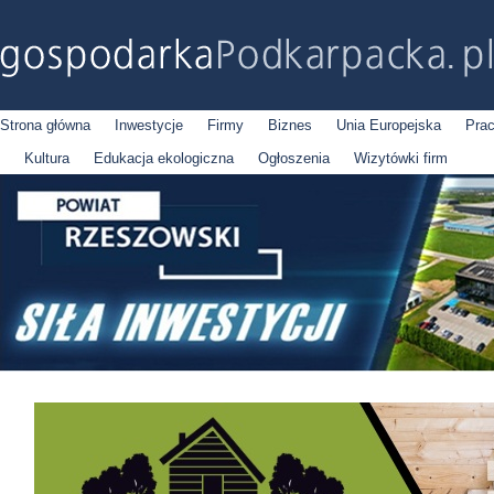
Strona główna
Inwestycje
Firmy
Biznes
Unia Europejska
Pra
Kultura
Edukacja ekologiczna
Ogłoszenia
Wizytówki firm