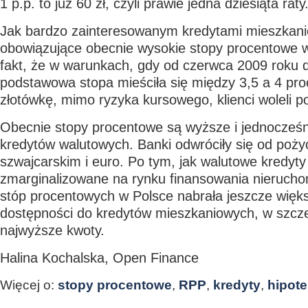
1 p.p. to już 60 zł, czyli prawie jedna dziesiąta raty
Jak bardzo zainteresowanym kredytami mieszkanio
obowiązujące obecnie wysokie stopy procentowe 
fakt, że w warunkach, gdy od czerwca 2009 roku 
podstawowa stopa mieściła się między 3,5 a 4 pro
złotówkę, mimo ryzyka kursowego, klienci woleli p
Obecnie stopy procentowe są wyższe i jednocześn
kredytów walutowych. Banki odwróciły się od poży
szwajcarskim i euro. Po tym, jak walutowe kredyty 
zmarginalizowane na rynku finansowania nieruch
stóp procentowych w Polsce nabrała jeszcze więk
dostępności do kredytów mieszkaniowych, w szcze
najwyższe kwoty.
Halina Kochalska, Open Finance
Więcej o:
stopy procentowe
,
RPP
,
kredyty
,
hipot