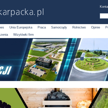
Konta
nes
Unia Europejska
Praca
Samorządy
Rolnictwo
Opinie
P
szenia
Wizytówki firm