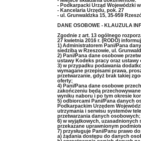
- Miejsce składania dokumentów:
- Podkarpacki Urząd Wojewódzki 
- Kancelaria Urzędu, pok. 27
- ul. Grunwaldzka 15, 35-959 Rzes
DANE OSOBOWE - KLAUZULA I
Zgodnie z art. 13 ogólnego rozpor
27 kwietnia 2016 r. (RODO) informuj
1) Administratorem Pani/Pana dan
siedzibą w Rzeszowie, ul. Grunwal
2) Pani/Pana dane osobowe przetwa
ustawy Kodeks pracy oraz ustawy o
3) w przypadku podawania dodatk
wymagane przepisami prawa, prosz
przetwarzanie, gdyż brak takiej z
oferty;
4) Pani/Pana dane osobowe przecho
zakończeniu będą przechowywane p
wyniku naboru i po tym okresie ko
5) odbiorcami Pani/Pana danych 
Podkarpackim Urzędem Wojewódzkim
utrzymania i serwisu systemów te
przetwarzania danych osobowych;
6) w wyjątkowych, uzasadnionych
przekazane uprawnionym podmioto
7) przysługuje Pani/Panu prawo do
a) żądania dostępu do danych oso