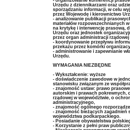
- organizowanie konferencji praso
Urzędu z dziennikarzami oraz udzi
sporządzaniu informacji, w celu wy
przez Wojewodę i kierownictwo Ur
- analizowanie publikacji prasowyc
materiałów rozpowszechnianych w
na krytykę i interwencję prasową, 
Urzędu oraz jednostek organizac
przez organ administracji rządowe
- koordynowanie przepływu infor
przekazu przez komórki organizacy
- administrowanie i zapewnianie w
Urzędu.
WYMAGANIA NIEZBĘDNE
- Wykształcenie: wyższe
- doświadczenie zawodowe w jedno
stanowisku związanym ze współprac
- znajomość ustaw: prawo prasowe, 
autorskim i prawach pokrewnych, o 
rządowej w województwie, o ochr
administracyjnego,
- znajomość ogólnego rozporządz
- znajomość bieżących zagadnień 
województwa podkarpackiego.
- Posiadanie obywatelstwa polskie
- Korzystanie z pełni praw publicz