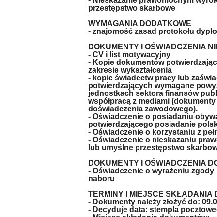
- Nieskazanie prawomocnym wyrok
przestępstwo skarbowe
WYMAGANIA DODATKOWE
- znajomość zasad protokołu dypl
DOKUMENTY I OŚWIADCZENIA N
- CV i list motywacyjny
- Kopie dokumentów potwierdzają
zakresie wykształcenia
- kopie świadectw pracy lub zaśw
potwierdzających wymagane powyż
jednostkach sektora finansów pub
współpracą z mediami (dokumenty j
doświadczenia zawodowego).
- Oświadczenie o posiadaniu obyw
potwierdzającego posiadanie pols
- Oświadczenie o korzystaniu z peł
- Oświadczenie o nieskazaniu pr
lub umyślne przestępstwo skarbo
DOKUMENTY I OŚWIADCZENIA 
- Oświadczenie o wyrażeniu zgody
naboru
TERMINY I MIEJSCE SKŁADANI
- Dokumenty należy złożyć do: 09.
- Decyduje data: stempla pocztowe