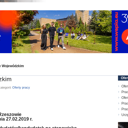
ie Wojewódzkim
zkim
Ofer
Ofer
ategorii:
Oferty pracy
Prac
Ofer
Prac
Pra
Rzeszowie
Urz
a 27.02.2019 r.