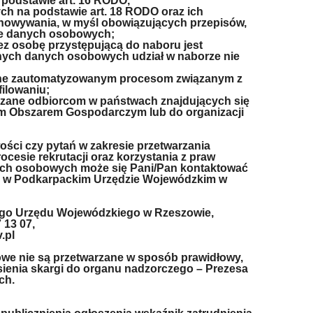
 podstawie art. 16 RODO,
ych na podstawie art. 18 RODO oraz ich
chowywania, w myśl obowiązujących przepisów,
nie danych osobowych;
z osobę przystępującą do naboru jest
ych danych osobowych udział w naborze nie
ane zautomatyzowanym procesom związanym z
ilowaniu;
azane odbiorcom w państwach znajdujących się
im Obszarem Gospodarczym lub do organizacji
ości czy pytań w zakresie przetwarzania
esie rekrutacji oraz korzystania z praw
ych osobowych może się Pani/Pan kontaktować
h w Podkarpackim Urzędzie Wojewódzkim w
iego Urzędu Wojewódzkiego w Rzeszowie,
 13 07,
.pl
owe nie są przetwarzane w sposób prawidłowy,
sienia skargi do organu nadzorczego – Prezesa
ch.