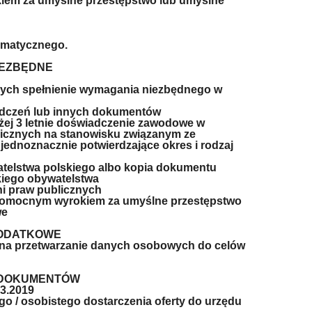
iem za umyślne przestępstwo lub umyślne
omatycznego.
IEZBĘDNE
cych spełnienie wymagania niezbędnego w
iadczeń lub innych dokumentów
ej 3 letnie doświadczenie zawodowe w
licznych na stanowisku związanym ze
ednoznacznie potwierdzające okres i rodzaj
atelstwa polskiego albo kopia dokumentu
kiego obywatelstwa
ni praw publicznych
awomocnym wyrokiem za umyślne przestępstwo
we
DODATKOWE
 na przetwarzanie danych osobowych do celów
A DOKUMENTÓW
03.2019
go / osobistego dostarczenia oferty do urzędu