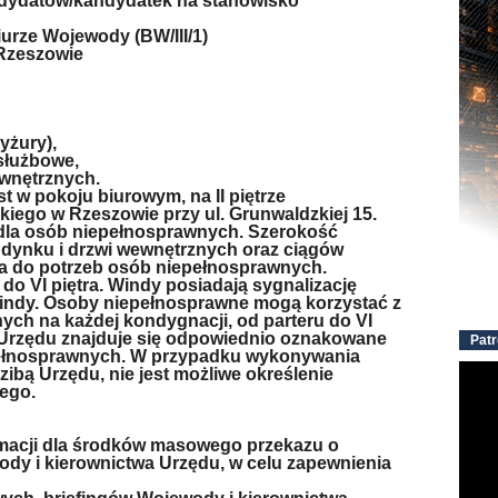
ndydatów/kandydatek na stanowisko
urze Wojewody (BW/III/1)
Rzeszowie
yżury),
 służbowe,
ewnętrznych.
t w pokoju biurowym, na II piętrze
ego w Rzeszowie przy ul. Grunwaldzkiej 15.
dla osób niepełnosprawnych. Szerokość
dynku i drzwi wewnętrznych oraz ciągów
a do potrzeb osób niepełnosprawnych.
o VI piętra. Windy posiadają sygnalizację
windy. Osoby niepełnosprawne mogą korzystać z
nych na każdej kondygnacji, od parteru do VI
ą Urzędu znajduje się odpowiednio oznakowane
Patr
pełnosprawnych. W przypadku wykonywania
bą Urzędu, nie jest możliwe określenie
ego.
rmacji dla środków masowego przekazu o
ody i kierownictwa Urzędu, w celu zapewnienia