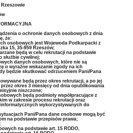
w Rzeszowie
zów
NFORMACYJNA
ządzenia o ochronie danych osobowych z dnia
ę, że:
ych osobowych jest Wojewoda Podkarpacki z
dzka 15, 35-959 Rzeszów;
rzane będą w celu rekrutacji na podstawie
 służbie cywilnej;
owych danych osobowych, które nie są
ę o wyraźne wskazanie zgody na ich
gody będzie skutkować odrzuceniem Pani/Pana
wywane będą przez okres rekrutacji, a po jej
rzez okres 3 miesięcy od dnia opublikowania
misyjnie niszczone;
osobowych będą podmioty współpracujące z
 w zakresie procesu rekrutacji oraz
leinformatycznych wykorzystywanych do
 sytuacjach Pani/Pana dane osobowe mogą być
m na podstawie przepisów prawa;
:
bowych na podstawie art. 15 RODO,