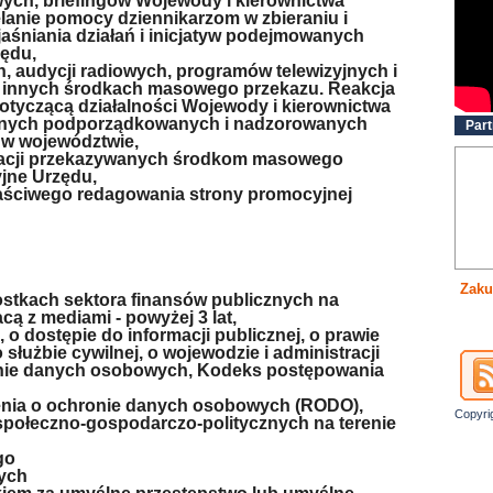
wych, briefingów Wojewody i kierownictwa
elanie pomocy dziennikarzom w zbieraniu i
jaśniania działań i inicjatyw podejmowanych
zędu,
h, audycji radiowych, programów telewizyjnych i
 innych środkach masowego przekazu. Reakcja
dotyczącą działalności Wojewody i kierownictwa
yjnych podporządkowanych i nadzorowanych
Part
j w województwie,
macji przekazywanych środkom masowego
jne Urzędu,
łaściwego redagowania strony promocyjnej
Zaku
stkach sektora finansów publicznych na
ą z mediami - powyżej 3 lat,
o dostępie do informacji publicznej, o prawie
służbie cywilnej, o wojewodzie i administracji
onie danych osobowych, Kodeks postępowania
enia o ochronie danych osobowych (RODO),
Copyri
społeczno-gospodarczo-politycznych na terenie
go
nych