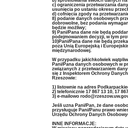
b) sprostowania swoich danych na
c) ograniczenia przetwarzania dan
usunięcia po ustaniu okresu prze
d) cofnięcia zgody na przetwarza
8) podanie danych osobowych prze
dobrowolne, bez podania wymagan
będzie możliwy;
9) Pani/Pana dane nie będą podd
podejmowaniem decyzji, w tym prof
10)Pani/Pana dane nie będą przek
poza Unią Europejską i Europejsk
międzynarodowej.
W przypadku jakichkolwiek wątpliw
Pani/Pana danych osobowych w proc
związanych z przetwarzaniem dan
się z Inspektorem Ochrony Danyc
Rzeszowie:
1) listownie na adres Podkarpack
2) telefonicznie 17 867 13 10, 17 867
3) e-mailowo rodo@rzeszow.uw.gov
Jeśli uzna Pani/Pan, że dane osob
przysługuje Pani/Panu prawo wnie
Urzędu Ochrony Danych Osobowy
INNE INFORMACJE: