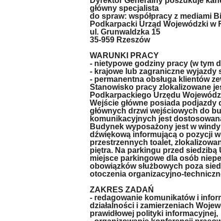
Dyrektor Generalny poszukuje ka
główny specjalista
do spraw: współpracy z mediami Bi
Podkarpacki Urząd Wojewódzki w 
ul. Grunwaldzka 15
35-959 Rzeszów
WARUNKI PRACY
- nietypowe godziny pracy (w tym d
- krajowe lub zagraniczne wyjazdy
- permanentna obsługa klientów z
Stanowisko pracy zlokalizowane jes
Podkarpackiego Urzędu Wojewódzki
Wejście główne posiada podjazdy 
głównych drzwi wejściowych do bu
komunikacyjnych jest dostosowan
Budynek wyposażony jest w windy d
dźwiękową informującą o pozycji 
przestrzennych toalet, zlokalizowa
piętra. Na parkingu przed siedzib
miejsce parkingowe dla osób nie
obowiązków służbowych poza siedzi
otoczenia organizacyjno-techniczn
ZAKRES ZADAŃ
- redagowanie komunikatów i info
działalności i zamierzeniach Wojew
prawidłowej polityki informacyjnej,