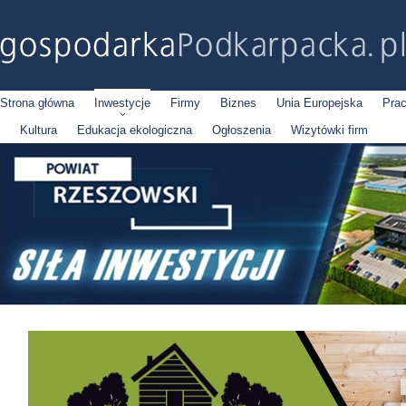
Strona główna
Inwestycje
Firmy
Biznes
Unia Europejska
Pra
Kultura
Edukacja ekologiczna
Ogłoszenia
Wizytówki firm