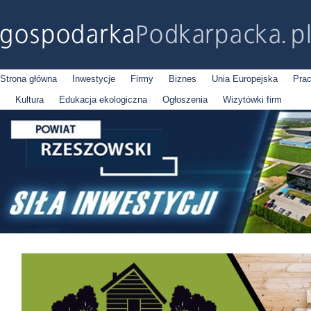
Strona główna
Inwestycje
Firmy
Biznes
Unia Europejska
Pra
Kultura
Edukacja ekologiczna
Ogłoszenia
Wizytówki firm