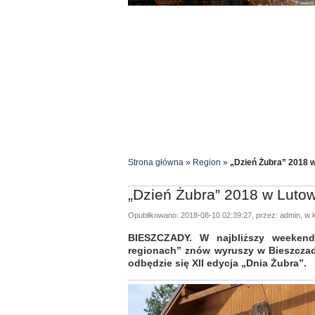
Strona główna
»
Region
»
„Dzień Żubra” 2018 
„Dzień Żubra” 2018 w Luto
Opublikowano: 2018-08-10 02:39:27, przez: admin, w k
BIESZCZADY. W najbliższy weekend
regionach” znów wyruszy w Bieszczad
odbędzie się XII edycja „Dnia Żubra”.