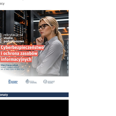
icy
onaty