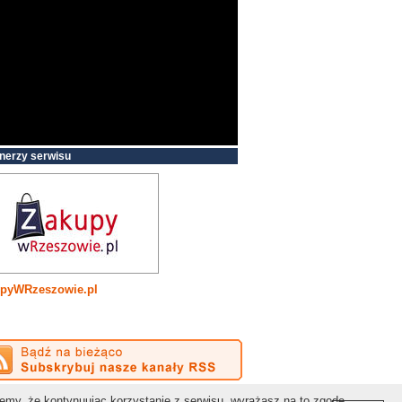
nerzy serwisu
pyWRzeszowie.pl
Kontakt:
redakcja@gospodarkapodkarpacka.pl
jemy, że kontynuując korzystanie z serwisu, wyrażasz na to zgodę.