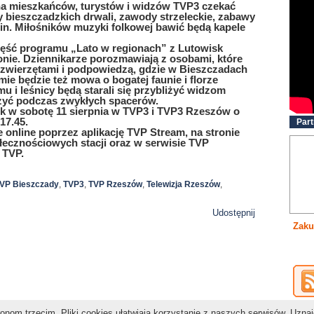
na mieszkańców, turystów i widzów TVP3 czekać
y bieszczadzkich drwali, zawody strzeleckie, zabawy
zin. Miłośników muzyki folkowej bawić będą kapele
ęść programu „Lato w regionach” z Lutowisk
nie. Dziennikarze porozmawiają z osobami, które
 zwierzętami i podpowiedzą, gdzie w Bieszczadach
ie będzie też mowa o bogatej faunie i florze
 i leśnicy będą starali się przybliżyć widzom
zyć podczas zwykłych spacerów.
sk w sobotę 11 sierpnia w TVP3 i TVP3 Rzeszów o
 17.45.
Part
online poprzez aplikację TVP Stream, na stronie
łecznościowych stacji oraz w serwisie TVP
 TVP.
VP Bieszczady
,
TVP3
,
TVP Rzeszów
,
Telewizja Rzeszów
,
Udostępnij
Zaku
nom trzecim. Pliki cookies ułatwiają korzystanie z naszych serwisów. Uzna