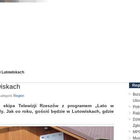
w Lutowiskach
wiskach
Reg
Bur
ategorii:
Region
Ulic
 ekipa Telewizji Rzeszów z programem „Lato w
Pot
y. Jak co roku, gościć będzie w Lutowiskach, gdzie
Raj
Dzie
Zgł
MPG
Mus