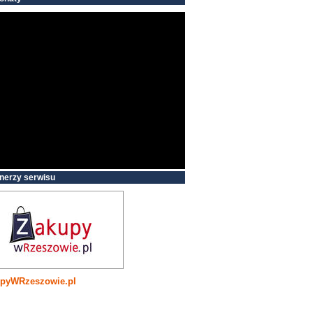
nerzy serwisu
pyWRzeszowie.pl