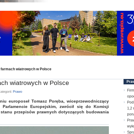
 farmach wiatrowych w Polsce
ach wiatrowych w Polsce
Pra
Firm
ategorii:
Prawo
opo
iu europoseł Tomasz Poręba, wiceprzewodniczący
Pod
 Parlamencie Europejskim, zwrócił się do Komisji
1,2 
ie stanu przepisów prawnych dotyczących budowania
pona
Praw
wyk
Spr