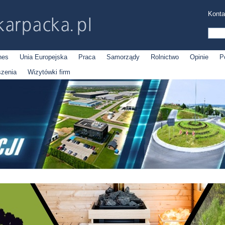
Konta
nes
Unia Europejska
Praca
Samorządy
Rolnictwo
Opinie
P
szenia
Wizytówki firm