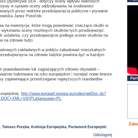
isko (dyrektywa SEA - dotyczy oceny wpływu niektórych
ktywy w sprawie oceny oddziaływania na środowisko
ranych przez niektóre przedsięwzięcia publiczne i prywatne
dowiska Janez Potočnik.
ia na inwestycje, które mogą powodować znaczące skutki w
po wykonaniu oceny możliwych skutków tych przedsięwzięć.
 ustalenia, czy przedsięwzięcie podlega ocenie skutków na
 na zdrowie ludzi.
atrowych zakładanych w pobliżu zabudowań mieszkalnych
przedsięwzięcia na zdrowie ludzkie powinna być w każdym
im prawodawstwie luk zagrażających zdrowiu obywateli –
oważnie traktowana na ryku europejskim i rozwijać nowe branże
Part
isy zapewniające przestrzeganie najwyższych standardów
uropejskiej:
http://www.europarl.europa.eu/sides/getDoc.do?
0+DOC+XML+V0//PL&language=PL
Zaku
e
,
Tomasz Poręba
,
Komisja Europejska
,
Parlament Europejski
Udostępnij