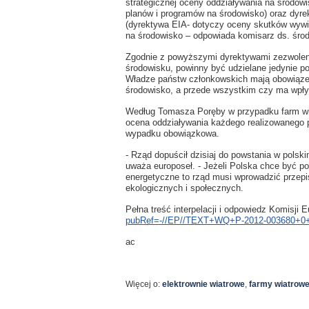
strategicznej oceny oddziaływania na środow
planów i programów na środowisko) oraz dyre
(dyrektywa EIA- dotyczy oceny skutków wywie
na środowisko – odpowiada komisarz ds. śro
Zgodnie z powyższymi dyrektywami zezwolen
środowisku, powinny być udzielane jedynie 
Władze państw członkowskich mają obowiązek
środowisko, a przede wszystkim czy ma wpływ
Według Tomasza Poręby w przypadku farm wi
ocena oddziaływania każdego realizowanego 
wypadku obowiązkowa.
- Rząd dopuścił dzisiaj do powstania w polsk
uważa europoseł. - Jeżeli Polska chce być p
energetyczne to rząd musi wprowadzić przep
ekologicznych i społecznych.
Pełna treść interpelacji i odpowiedz Komisji E
pubRef=-//EP//TEXT+WQ+P-2012-003680+
ac
Więcej o:
elektrownie wiatrowe
,
farmy wiatrow