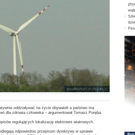
pho
wątp
Szk
dzi
Pasa
atywnie oddziaływać na życie obywateli a państwo ma
eń dla zdrowia człowieka – argumentował Tomasz Poręba.
episów regulujących lokalizację elektrowni wiatrowych.
podlegają odpowiednio przepisom dyrektywy w sprawie
Patr