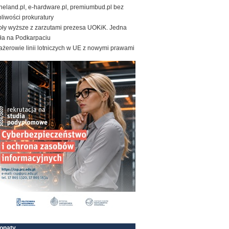
neland.pl, e-hardware.pl, premiumbud.pl bez
liwości prokuratury
oły wyższe z zarzutami prezesa UOKiK. Jedna
ała na Podkarpaciu
żerowie linii lotniczych w UE z nowymi prawami
onaty