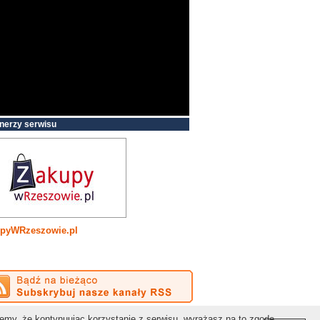
nerzy serwisu
pyWRzeszowie.pl
Kontakt:
redakcja@gospodarkapodkarpacka.pl
jemy, że kontynuując korzystanie z serwisu, wyrażasz na to zgodę.