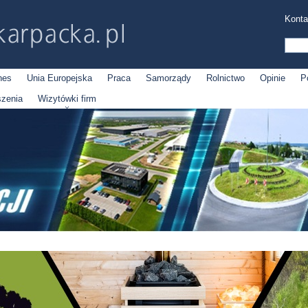
Konta
nes
Unia Europejska
Praca
Samorządy
Rolnictwo
Opinie
P
szenia
Wizytówki firm