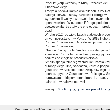
Produkt „karp wędzony z Rudy Różanieckiej” -
lubaczowskiego.
Tradycja hodowli karpia w okolicach Rudy Ró
założył pierwsze stawy karpiowe i pstrągowe
wybuchem II wojny światowej obejmowało obs
upaństwowione.W czasach PRL gospodarka st
spowodowała, że stały się one częstym pro
osad.
W roku 2012, po wielu latach sądowych proc
ornych pozostałych w Polsce. W 2015 Hubert
Rudzie Różanieckiej. Działalność prowadzon
Rudzie Różanieckiej.
Obecnie Zarząd Dóbr Smolin gospodaruje na 5
stawów w Rudzie Różanieckiej, posługując si
podkreślać ciągłość przedsiębiorstwa.
Smolin specjalizuje się w produkcji karpia kró
europejskiego, lina, sandacza, karasia pospoli
gospodarstw rybackich oraz związków wędkars
pochodzących z Gospodarstwa Rolnego w Smol
hurtowniami, sklepami oraz firmami z branży
galarecie, w zalewie octowej.
Więcej o:
Smolin
,
ryby
,
rybactwo
,
produkt trad
Copyright © 2011 gospodarkaPodkarpacka.pl
Korzystamy z plików cookies i umożliwiamy zamieszczanie ich stro