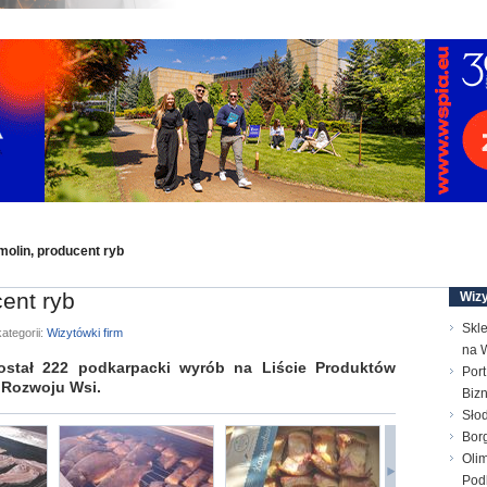
olin, producent ryb
ent ryb
Wizy
Skle
ategorii:
Wizytówki firm
na 
został 222 podkarpacki wyrób na Liście Produktów
Port
 Rozwoju Wsi.
Biz
Słod
Bor
Olim
Pod