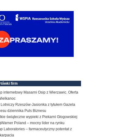
tówki firm
p internetowy Masarni Osip z Wierzawic. Oferta
Wielkanoc
 Lotniczy Rzeszów-Jasionka z tytułem Gazela
nesu dziennika Puls Biznesu
kie świąteczne wypieki z Piekarni Głogowskiej
gWarner Poland – mocny lider na rynku
p Laboratories – farmaceutyczny potentat z
karpacia