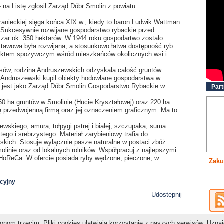
 na Listę zgłosił Zarząd Dóbr Smolin z powiatu
żanieckiej sięga końca XIX w., kiedy to baron Ludwik Wattman
. Sukcesywnie rozwijane gospodarstwo rybackie przed
zar ok. 350 hektarów. W 1944 roku gospodartwo zostało
awowa była rozwijana, a stosunkowo łatwa dostępność ryb
duktem spożywczym wśród mieszkańców okolicznych wsi i
esów, rodzina Andruszewskich odzyskała całość gruntów
 Andruszewski kupił obiekty hodowlane gospodarstwa w
a jest jako Zarząd Dóbr Smolin Gospodarstwo Rybackie w
Part
0 ha gruntów w Smolinie (Hucie Kryształowej) oraz 220 ha
ę przedwojenną firmą oraz jej oznaczeniem graficznym. Ma to
lewskiego, amura, tołpygi pstrej i białej, szczupaka, suma
tego i srebrzystego. Materiał zarybieniowy trafia do
kich. Stosuje wyłącznie pasze naturalne w postaci zbóż
inie oraz od lokalnych rolników. Współpracuj z najlepszymi
 HoReCa. W ofercie posiada ryby wędzone, pieczone, w
Zaku
ycyjny
Udostępnij
nom trzecim. Pliki cookies ułatwiają korzystanie z naszych serwisów. Uzna