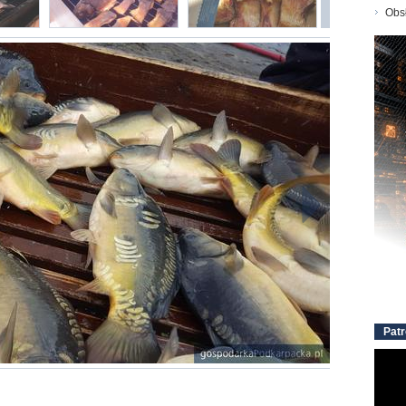
Obs
Patr