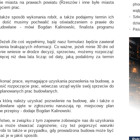
dzie miasta na prawach powiatu (Rzeszów i inne byłe miasta
pho
ęciem prac.
wątp
 także sposób wykonania robót, a także podajemy termin ich
Szk
za dość musimy pochwalić się oświadczeniem o prawie do
dzi
dowlane - mówi Bogdan Kalinowski, finalista programu
Pasa
Jeżeli źle coś wypełnimy, bądź nasz formularz będzie zawierał
ienia brakujących informacji. Co ważne, jeżeli minie 30 dni od
 nie wniesie w drodze decyzji, sprzeciwu, możemy rozpocząć
ęcej niż dwa lata licząc od daty, jaką podaliśmy za termin
wykonać prace, wymagające uzyskania pozwolenia na budowę, a
głosić rozpoczęcie prac, wówczas urząd wyśle swój sprzeciw do
ć planowanych prac budowlanych.
a którą należy uzyskać pozwolenie na budowę, ale i także o
dowlane ujęte w zgłoszeniu naruszają np. miejscowy plan
e przepisy - dodaje Bogdan Kalinowski.
ństwo, w związku z tym zapewne zobowiąże nas do uzyskania
ta może stwarzać zagrożenie, czy też pogorszyć warunki
Zrobi to także w przypadku, gdy prowadzona budowa może być
ać je w jakiś sposób.
Patr