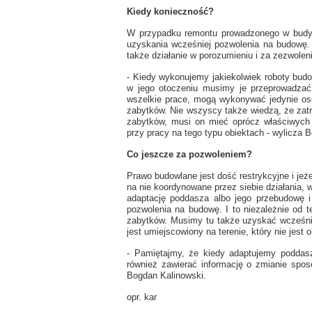
Kiedy konieczność?
W przypadku remontu prowadzonego w budyn
uzyskania wcześniej pozwolenia na budowę. I
także działanie w porozumieniu i za zezwole
- Kiedy wykonujemy jakiekolwiek roboty bud
w jego otoczeniu musimy je przeprowadzać
wszelkie prace, mogą wykonywać jedynie oso
zabytków. Nie wszyscy także wiedzą, że zatr
zabytków, musi on mieć oprócz właściwych
przy pracy na tego typu obiektach - wylicza 
Co jeszcze za pozwoleniem?
Prawo budowlane jest dość restrykcyjne i jeż
na nie koordynowane przez siebie działania, 
adaptację poddasza albo jego przebudowę 
pozwolenia na budowę. I to niezależnie od t
zabytków. Musimy tu także uzyskać wcześn
jest umiejscowiony na terenie, który nie je
- Pamiętajmy, że kiedy adaptujemy poddas
również zawierać informację o zmianie spo
Bogdan Kalinowski.
opr. kar