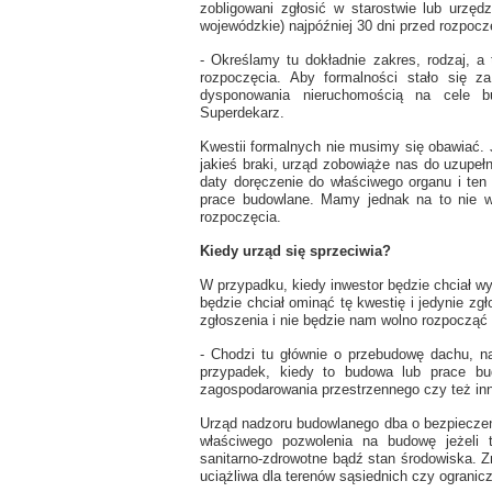
zobligowani zgłosić w starostwie lub urzę
wojewódzkie) najpóźniej 30 dni przed rozpocz
- Określamy tu dokładnie zakres, rodzaj, a
rozpoczęcia. Aby formalności stało się 
dysponowania nieruchomością na cele bu
Superdekarz.
Kwestii formalnych nie musimy się obawiać. 
jakieś braki, urząd zobowiąże nas do uzupełn
daty doręczenie do właściwego organu i ten
prace budowlane. Mamy jednak na to nie wi
rozpoczęcia.
Kiedy urząd się sprzeciwia?
W przypadku, kiedy inwestor będzie chciał 
będzie chciał ominąć tę kwestię i jedynie z
zgłoszenia i nie będzie nam wolno rozpoczą
- Chodzi tu głównie o przebudowę dachu, n
przypadek, kiedy to budowa lub prace bu
zagospodarowania przestrzennego czy też inn
Urząd nadzoru budowlanego dba o bezpiecze
właściwego pozwolenia na budowę jeżeli 
sanitarno-zdrowotne bądź stan środowiska. 
uciążliwa dla terenów sąsiednich czy ogranicz