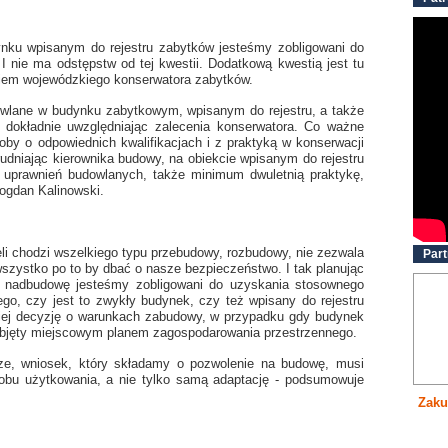
ku wpisanym do rejestru zabytków jesteśmy zobligowani do
 nie ma odstępstw od tej kwestii. Dodatkową kwestią jest tu
niem wojewódzkiego konserwatora zabytków.
owlane w budynku zabytkowym, wpisanym do rejestru, a także
 dokładnie uwzględniając zalecenia konserwatora. Co ważne
by o odpowiednich kwalifikacjach i z praktyką w konserwacji
udniając kierownika budowy, na obiekcie wpisanym do rejestru
 uprawnień budowlanych, także minimum dwuletnią praktykę,
Bogdan Kalinowski.
eli chodzi wszelkiego typu przebudowy, rozbudowy, nie zezwala
Part
wszystko po to by dbać o nasze bezpieczeństwo. I tak planując
i nadbudowę jesteśmy zobligowani do uzyskania stosownego
ego, czy jest to zwykły budynek, czy też wpisany do rejestru
iej decyzję o warunkach zabudowy, w przypadku gdy budynek
st objęty miejscowym planem zagospodarowania przestrzennego.
ze, wniosek, który składamy o pozwolenie na budowę, musi
sobu użytkowania, a nie tylko samą adaptację - podsumowuje
Zaku