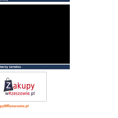
nerzy serwisu
pyWRzeszowie.pl