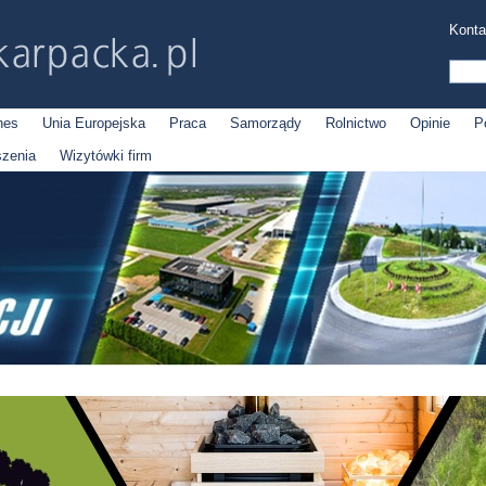
Konta
nes
Unia Europejska
Praca
Samorządy
Rolnictwo
Opinie
P
szenia
Wizytówki firm