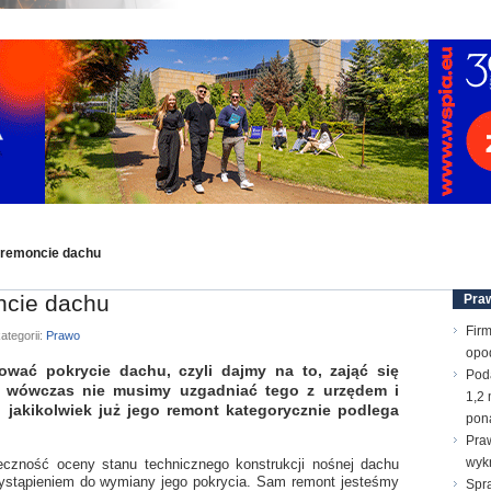
 remoncie dachu
ncie dachu
Pra
Firm
ategorii:
Prawo
opo
ować pokrycie dachu, czyli dajmy na to, zająć się
Pod
, wówczas nie musimy uzgadniać tego z urzędem i
1,2 
i jakikolwiek już jego remont kategorycznie podlega
pona
Praw
wyk
czność oceny stanu technicznego konstrukcji nośnej dachu
ystąpieniem do wymiany jego pokrycia. Sam remont jesteśmy
Spr