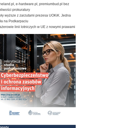
neland.pl, e-hardware.pl, premiumbud.pl bez
liwości prokuratury
oły wyższe z zarzutami prezesa UOKiK. Jedna
ała na Podkarpaciu
żerowie linii lotniczych w UE z nowymi prawami
onaty