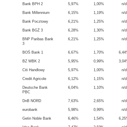
Bank BPH
2
5,97%
1,00%
n/d
Bank Millennium
6,15%
1,19%
n/d
Bank Pocztowy
6,21%
1,25%
n/d
Bank BGŻ
3
6,28%
1,30%
n/d
BNP Paribas Bank
6,21%
1,25%
n/d
3
BOŚ Bank
1
6,67%
1,70%
6,4
BZ WBK
2
5,95%
0,99%
3,0
Citi Handlowy
5,97%
1,00%
n/d
Credit Agricole
6,12%
1,15%
n/d
Deutsche Bank
6,04%
1,10%
n/d
PBC
DnB NORD
7,63%
2,65%
n/d
eurobank
5,98%
0,99%
n/d
Getin Noble Bank
6,46%
1,54%
6,2