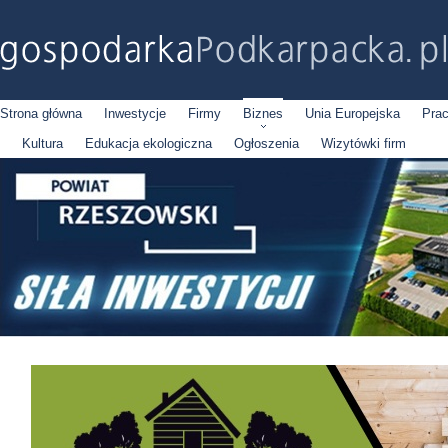
Strona główna
Inwestycje
Firmy
Biznes
Unia Europejska
Pra
Kultura
Edukacja ekologiczna
Ogłoszenia
Wizytówki firm