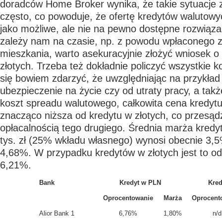
doradców Home Broker wynika, że takie sytuacje z
często, co powoduje, że ofertę kredytów walutowy
jako możliwe, ale nie na pewno dostępne rozwiązan
zależy nam na czasie, np. z powodu wpłaconego 
mieszkania, warto asekuracyjnie złożyć wniosek o
złotych. Trzeba też dokładnie policzyć wszystkie 
się bowiem zdarzyć, że uwzględniając na przykła
ubezpieczenie na życie czy od utraty pracy, a tak
koszt spreadu walutowego, całkowita cena kredytu
znacząco niższa od kredytu w złotych, co przesąd
opłacalnością tego drugiego. Średnia marża kredy
tys. zł (25% wkładu własnego) wynosi obecnie 3,
4,68%. W przypadku kredytów w złotych jest to o
6,21%.
Bank
Kredyt w PLN
Kred
Oprocentowanie
Marża
Oprocent
Alior Bank
1
6,76%
1,80%
n/d