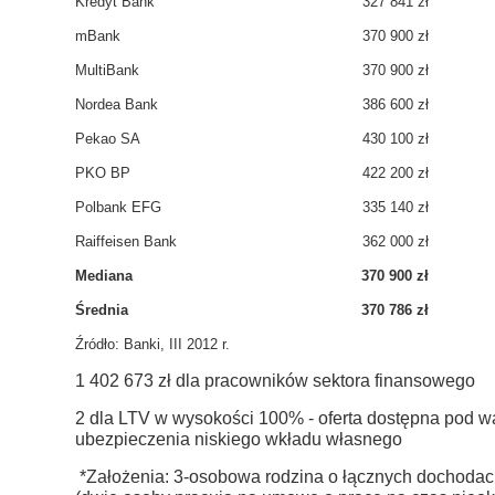
Kredyt Bank
327 841 zł
mBank
370 900 zł
MultiBank
370 900 zł
Nordea Bank
386 600 zł
Pekao SA
430 100 zł
PKO BP
422 200 zł
Polbank EFG
335 140 zł
Raiffeisen Bank
362 000 zł
Mediana
370 900 zł
Średnia
370 786 zł
Źródło: Banki, III 2012 r.
1
402 673 zł dla pracowników sektora finansowego
2
dla LTV w wysokości 100% - oferta dostępna pod 
ubezpieczenia niskiego wkładu własnego
*Założenia: 3-osobowa rodzina o łącznych dochodach