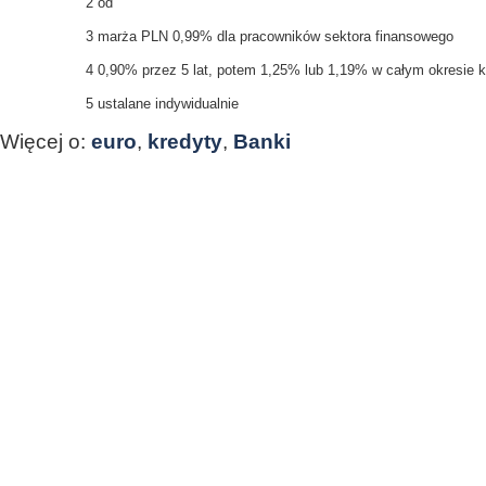
2
od
3
marża PLN 0,99% dla pracowników sektora finansowego
4
0,90% przez 5 lat, potem 1,25% lub 1,19% w całym okresie k
5
ustalane indywidualnie
Więcej o:
euro
,
kredyty
,
Banki