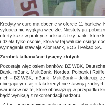
Kredyty w euro ma obecnie w ofercie 11 banków. 
sytuacja nie wygląda więc źle. Niestety już pobież
oferty każe w praktyce odrzucić trzy banki, które 
udzielą tylko osobie, która w tej walucie osiąga do
wymagania stawiają Alior Bank, BOŚ i Pekao SA.
Zarobek kilkanaście tysięcy złotych
Pozostaje więc osiem banków: BZ WBK, Deutsche
Bank, mBank, MultiBank, Nordea, Polbank i Raiffei
nich – BZ WBK, mBank i MultiBank – deklarują, że
ubiegającym się o taki kredyt nie stawiają żadny
warunków niż te, które obowiązują w przypadku kr
bądź wynikają z rekomendacji nadzoru.
- A ten, przypomnijmy, nakazuje m.in., aby rata k