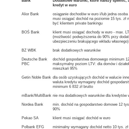
Bank
Dodatkowe warunki, które należy spełnić, 
kredyt w euro
Alior Bank
osiąganie dochodów w euro i/lub jedna osoba
musi osiągać dochód na poziomie 15 tys. zł n
być klientem private bankingu
BOŚ Bank
klient musi osiągać dochody w euro - max. 
(możliwość podwyższenia do 90% przy doda
ubezpieczeniu brakującego wkładu własnego)
BZ WBK
brak dodatkowych warunków
Deutsche Bank
dochód gospodarstwa domowego minimum 12 t
PBC
maksymalny poziom LTV: dla domów i działe
mieszkań 95%
Getin Noble Bank
dla osób uzyskujących dochód w walucie inn
waluta kredytu wymagany dochód gospodar
minimum 6 832 zł brutto
mBank/MultiBank
nie ma dodatkowych warunków dla kredytów 
Nordea Bank
min. dochód na gospodarstwo domowe 12 tys.
90%
Pekao SA
klient musi osiągać dochód w euro
Polbank EFG
minimalny wymagany dochód netto 10 tys. zł