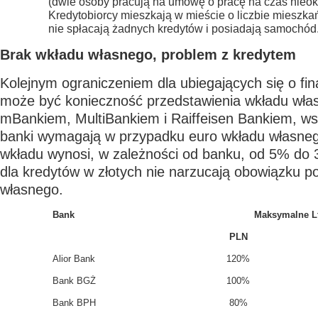
(dwie osoby pracują na umowę o pracę na czas nieok
Kredytobiorcy mieszkają w mieście o liczbie mieszka
nie spłacają żadnych kredytów i posiadają samochód
Brak wkładu własnego, problem z kredytem
Kolejnym ograniczeniem dla ubiegających się o fi
może być konieczność przedstawienia wkładu wła
mBankiem, MultiBankiem i Raiffeisen Bankiem, ws
banki wymagają w przypadku euro wkładu własne
wkładu wynosi, w zależności od banku, od 5% do
dla kredytów w złotych nie narzucają obowiązku p
własnego.
Bank
Maksymalne L
PLN
Alior Bank
120%
Bank BGŻ
100%
Bank BPH
80%