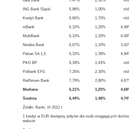
Idea Bank
7,47%
2,50%
n/d
ING Bank Śląski
5,98%
1,00%
n/d
Kredyt Bank
6,66%
1,70%
n/d
mBank
6,10%
1,20%
4,4
MultiBank
6,10%
1,20%
4,4
Nordea Bank
6,07%
1,10%
3,4
Pekao SA
1,5
6,33%
1,39%
4,9
PKO BP
6,39%
1,43%
n/d
Polbank EFG
7,26%
2,30%
n/d
Raiffeisen Bank
7,79%
2,80%
4,8
Mediana
6,21%
1,25%
4,6
Średnia
6,44%
1,48%
4,7
Źródło: Banki, III 2012 r.
1
kredyt w EUR dostępny jedynie dla osób osiągających dochod
walucie