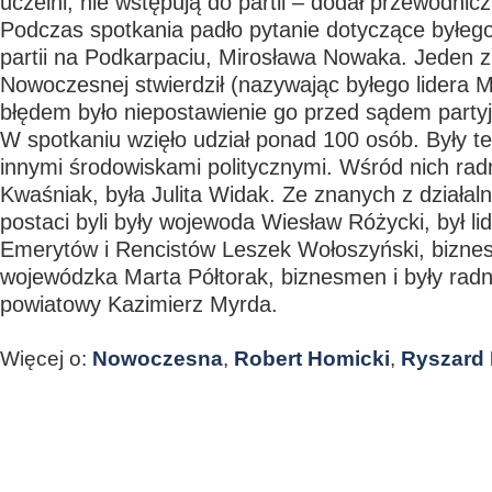
uczelni, nie wstępują do partii – dodał przewodnic
Podczas spotkania padło pytanie dotyczące byłe
partii na Podkarpaciu, Mirosława Nowaka. Jeden z
Nowoczesnej stwierdził (nazywając byłego lidera 
błędem było niepostawienie go przed sądem party
W spotkaniu wzięło udział ponad 100 osób. Były t
innymi środowiskami politycznymi. Wśród nich rad
Kwaśniak, była Julita Widak. Ze znanych z działaln
postaci byli były wojewoda Wiesław Różycki, był lid
Emerytów i Rencistów Leszek Wołoszyński, bizne
wojewódzka Marta Półtorak, biznesmen i były radny 
powiatowy Kazimierz Myrda.
Więcej o:
Nowoczesna
,
Robert Homicki
,
Ryszard 