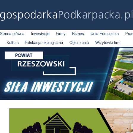
Strona główna
Inwestycje
Firmy
Biznes
Unia Europejska
Pra
Kultura
Edukacja ekologiczna
Ogłoszenia
Wizytówki firm