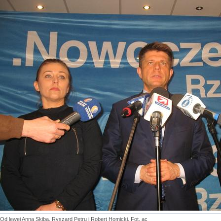
Od lewej Anna Skiba, Ryszard Petru i Robert Homicki. Fot. ac