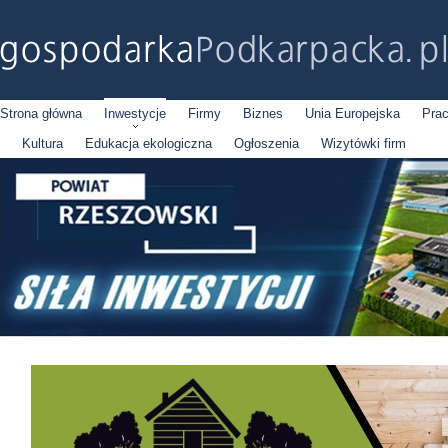
Strona główna
Inwestycje
Firmy
Biznes
Unia Europejska
Pra
Kultura
Edukacja ekologiczna
Ogłoszenia
Wizytówki firm