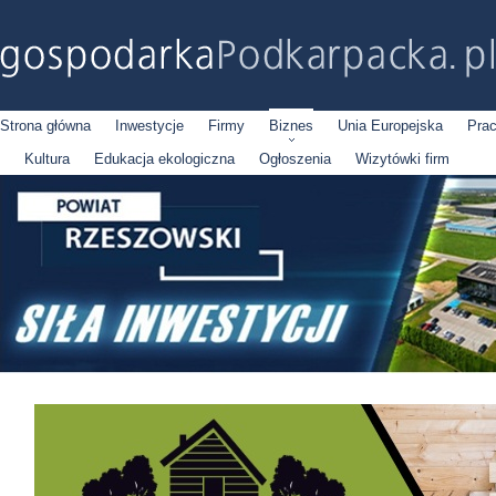
Strona główna
Inwestycje
Firmy
Biznes
Unia Europejska
Pra
Kultura
Edukacja ekologiczna
Ogłoszenia
Wizytówki firm