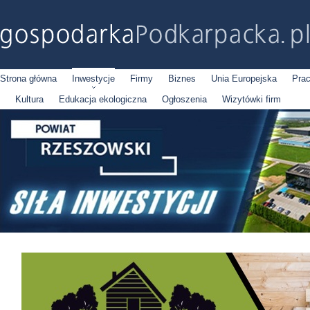
Strona główna
Inwestycje
Firmy
Biznes
Unia Europejska
Pra
Kultura
Edukacja ekologiczna
Ogłoszenia
Wizytówki firm