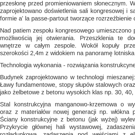
przesłonę przed promieniowaniem słonecznym. W
zaprojektowano doświetlenia sali kongresowej i s
formie a' la passe-partout tworzące rozrzeźbienie 
Nad patiem zespołu kongresowego umieszczono p
możliwością jej otwierania. Przeszklenia te do
wnętrze w całym zespole. Wokół kopuły przew
szerokości 2,4m z widokiem na panoramę lotniska
Technologia wykonania - rozwiązania konstrukcyn
Budynek zaprojektowano w technologi mieszanej:
Ławy fundamentowe, stopy słupów stalowych ora
jako żelbetowe z betonu wysokich klas np. 30, 40,
Stal konstrukcyjna manganowo-krzemowa o wy
oraz z materiałów nowej generacji np. włókna 
Ściany konstrukcyjne z betonu (jak wyżej) wyl
Przykrycie głównej hali wystawowej, zadaszen
rozładunkową, zadaszenia pod wejściami z e