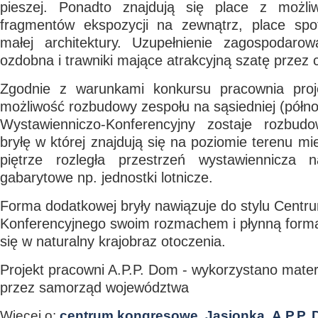
pieszej. Ponadto znajdują się place z możliw
fragmentów ekspozycji na zewnątrz, place spo
małej architektury. Uzupełnienie zagospodarow
ozdobna i trawniki mające atrakcyjną szatę przez c
Zgodnie z warunkami konkursu pracownia proje
możliwość rozbudowy zespołu na sąsiedniej (północ
Wystawienniczo-Konferencyjny zostaje rozbu
bryłę w której znajdują się na poziomie terenu mi
piętrze rozległa przestrzeń wystawiennicza 
gabarytowe np. jednostki lotnicze.
Forma dodatkowej bryły nawiązuje do stylu Centr
Konferencyjnego swoim rozmachem i płynną formą
się w naturalny krajobraz otoczenia.
Projekt pracowni A.P.P. Dom - wykorzystano mate
przez samorząd województwa
Więcej o:
centrum kongresowe
,
Jasionka
,
A.P.P.