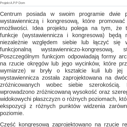
Projekt A.P.P Dom
Centrum posiada w swoim programie dwie p
wystawienniczą i kongresową, które promować 
możliwości. Idea projektu polega na tym, że 
funkcje (wystawiennicza i kongresowa) będą 
niezależnie względem siebie lub łączyć się 
funkcjonalną wystawienniczo-kongresową, s
Poszczególnym funkcjom odpowiadają formy arch
na rzucie okręgów lub jego wycinków, które pr
wymiarze) w bryły o kształcie kuli lub jej
wystawiennicza została zaprojektowana na dwó
zróżnicowanych wobec siebie szerokością.
wprowadzono zróżnicowaną wysokość oraz szere
widokowychi płaszczyzn o różnych poziomach, któ
ekspozycji z różnych punktów widzenia zarówn
poziomie.
Część kongresową zaprojektowano na rzucie re