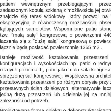
patiem wewnętrznym przebiegającym prze
zadaszonym kopułą szklaną z możliwością jej otwi
znajdzie się taras widokowy ,który pozwoli na
ekspozycyjną z równoczesną możliwością obserw
lądujących samolotów. Wspomniane patio stano
tzw. "małą salę" kongresową o powierzchni 44
łączenia się z "dużą salą" kongresową o powier
łącznie będą posiadać powierzchnię 1365 m2 .
Istnieje możliwość kształtowania przestrze
konfiguracjach i wysokościach np. patio o jedn
różnych poziomach, patio jako mała sala kongreso
sprzężonej sali kongresowej. Współczesna archite
kształtowania przestrzeni po różnym obrysie przy 
przesuwnych ścian działowych, alternatywnie łącz
jedną dużą przestrzeń lub dzielenia jej na mni
zależności od potrzeb.
Projektowana forma obiektu o dekonstruktywistycz