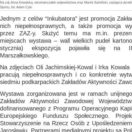
Na zdj. Anna Kowalska, wicemarszałek województwa oraz Marek Kamiński, zastępca dyrekt
Sportu, fot. Adam Cyło
Jednym z celów “Inkubatora” jest promocja Zakła
nich niepełnosprawnych, a także promocja w
przez ZAZ-y. Służyć temu ma m.in. preze
miejscach wystawa – wall wielkich pudeł karton
stycznia) ekspozycja pojawiła się na I
Marszałkowskiego.
Na zdjęciach Oli Jachimskiej-Kowal i Irka Kowal
pracują niepełnosprawnych i co konkretnie wy
siedmiu podkarpackich Zakładów Aktywności Zaw
Wystawa zorganizowana jest w ramach unijnego 
Zakładów Aktywności Zawodowej Województwa
dofinansowanego z Programu Operacyjnego Kapi
Europejskiego Funduszu Społecznego. Projekt
Stowarzyszenie na Rzecz Osób z Upośledzenie
Jarosławiu. Partnerami medialnymi projektu są Po