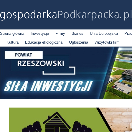
Strona główna
Inwestycje
Firmy
Biznes
Unia Europejska
Pra
Kultura
Edukacja ekologiczna
Ogłoszenia
Wizytówki firm